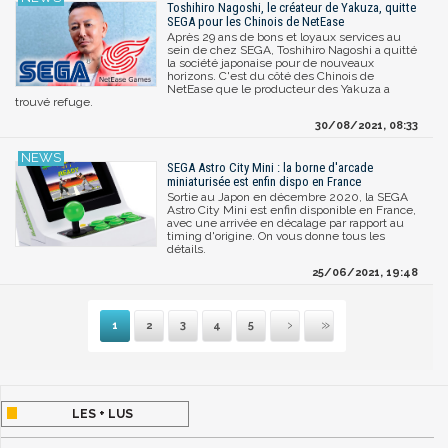
Toshihiro Nagoshi, le créateur de Yakuza, quitte
SEGA pour les Chinois de NetEase
Après 29 ans de bons et loyaux services au
sein de chez SEGA, Toshihiro Nagoshi a quitté
la société japonaise pour de nouveaux
horizons. C'est du côté des Chinois de
NetEase que le producteur des Yakuza a
trouvé refuge.
30/08/2021, 08:33
SEGA Astro City Mini : la borne d'arcade
miniaturisée est enfin dispo en France
Sortie au Japon en décembre 2020, la SEGA
Astro City Mini est enfin disponible en France,
avec une arrivée en décalage par rapport au
timing d'origine. On vous donne tous les
détails.
25/06/2021, 19:48
1
2
3
4
5
Suivante
Dernière
LES + LUS