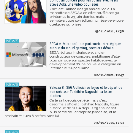
Sonic : un concert pour les 30 ans avec le DJ
Steve Aoki, une vidéo coulisses
2021 est l'année des 30 ans de Sonic. La
mascotte de SEGA a en effet soufflé ses 30
printemps le 23 juin dernier, mais il
semblerait que son éditeur lui réserve encore
quelques surprises.
25/11/2021, 12:36
SEGA et Microsoft : un partenariat stratégique
autour du cloud gaming, premiers détails
SEGA, éditeur historique et ancien
constructeur de consoles, ambitionne d'aller
plus loin que son spectre habituel avec le
développement d'une nouvelle catégorie en
interne : le "Super Game".
02/11/2021, 11:47
Yakuza 8 : SEGA officialise le jeu et le départ de
son créateur Toshihiro Nagoshi, sa lettre
d'adieu
On le sait depuis cet été, mais c'est
désormais officiel : Toshihiro Nagoshi, figure
historique de SEGA depuis 29 ans, ne fait
plus partie de l'entreprise japonaise, et le
prochain Yakuza 8 se fera sans lui.
09/10/2021, 12:02