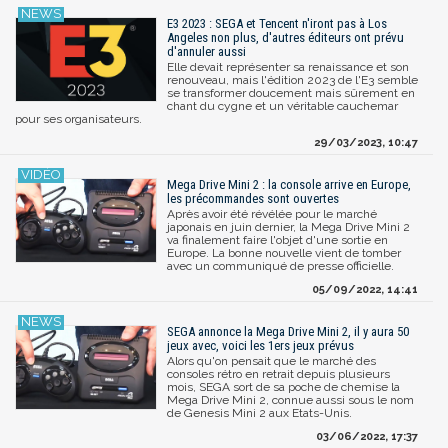
E3 2023 : SEGA et Tencent n'iront pas à Los
Angeles non plus, d'autres éditeurs ont prévu
d'annuler aussi
Elle devait représenter sa renaissance et son
renouveau, mais l'édition 2023 de l'E3 semble
se transformer doucement mais sûrement en
chant du cygne et un véritable cauchemar
pour ses organisateurs.
29/03/2023, 10:47
Mega Drive Mini 2 : la console arrive en Europe,
les précommandes sont ouvertes
Après avoir été révélée pour le marché
japonais en juin dernier, la Mega Drive Mini 2
va finalement faire l'objet d'une sortie en
Europe. La bonne nouvelle vient de tomber
avec un communiqué de presse officielle.
05/09/2022, 14:41
SEGA annonce la Mega Drive Mini 2, il y aura 50
jeux avec, voici les 1ers jeux prévus
Alors qu'on pensait que le marché des
consoles rétro en retrait depuis plusieurs
mois, SEGA sort de sa poche de chemise la
Mega Drive Mini 2, connue aussi sous le nom
de Genesis Mini 2 aux Etats-Unis.
03/06/2022, 17:37