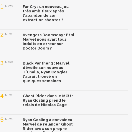
1
NEWS
Far Cry : un nouveau jeu
très ambitieux après
l'abandon de son
extraction shooter ?
2
NEWS
Avengers Doomsday : Et si
Marvel nous avait tous
induits en erreur sur
Doctor Doom ?
3
NEWS
Black Panther 3 : Marvel
dévoile son nouveau
T'Challa, Ryan Coogler
l'aurait trouvé en
quelques semaines
4
NEWS
Ghost Rider dans le MCU :
Ryan Gosling prend le
relais de Nicolas Cage
5
NEWS
Ryan Gosling a convaincu
Marvel de relancer Ghost
Rider avec son propre