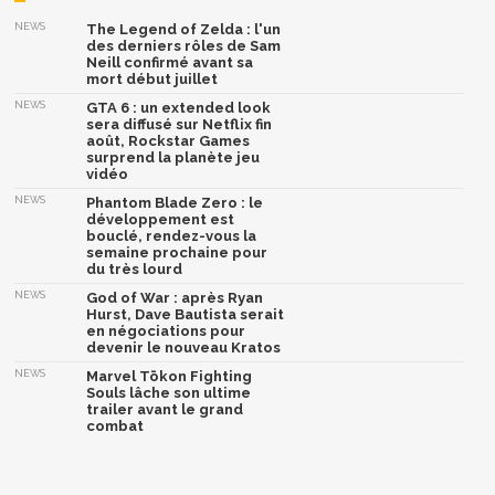
NEWS
The Legend of Zelda : l'un
des derniers rôles de Sam
Neill confirmé avant sa
mort début juillet
NEWS
GTA 6 : un extended look
sera diffusé sur Netflix fin
août, Rockstar Games
surprend la planète jeu
vidéo
NEWS
Phantom Blade Zero : le
développement est
bouclé, rendez-vous la
semaine prochaine pour
du très lourd
NEWS
God of War : après Ryan
Hurst, Dave Bautista serait
en négociations pour
devenir le nouveau Kratos
NEWS
Marvel Tōkon Fighting
Souls lâche son ultime
trailer avant le grand
combat