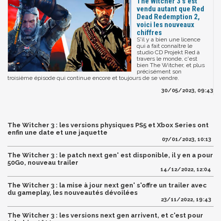
The Witcher 3 s'est
vendu autant que Red
Dead Redemption 2,
voici les nouveaux
chiffres
S'il y a bien une licence
qui a fait connaître le
studio CD Projekt Red à
travers le monde, c'est
bien The Witcher, et plus
précisément son
troisième épisode qui continue encore et toujours de se vendre.
30/05/2023, 09:43
The Witcher 3 : les versions physiques PS5 et Xbox Series ont
enfin une date et une jaquette
07/01/2023, 10:13
The Witcher 3 : le patch next gen' est disponible, il y en a pour
50Go, nouveau trailer
14/12/2022, 12:04
The Witcher 3 : la mise à jour next gen' s'offre un trailer avec
du gameplay, les nouveautés dévoilées
23/11/2022, 19:43
The Witcher 3 : les versions next gen arrivent, et c'est pour