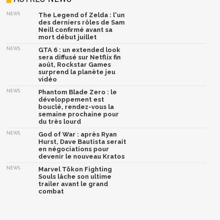
NEWS
The Legend of Zelda : l'un
des derniers rôles de Sam
Neill confirmé avant sa
mort début juillet
NEWS
GTA 6 : un extended look
sera diffusé sur Netflix fin
août, Rockstar Games
surprend la planète jeu
vidéo
NEWS
Phantom Blade Zero : le
développement est
bouclé, rendez-vous la
semaine prochaine pour
du très lourd
NEWS
God of War : après Ryan
Hurst, Dave Bautista serait
en négociations pour
devenir le nouveau Kratos
NEWS
Marvel Tōkon Fighting
Souls lâche son ultime
trailer avant le grand
combat