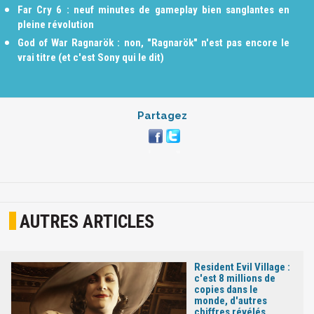
Far Cry 6 : neuf minutes de gameplay bien sanglantes en
pleine révolution
God of War Ragnarök : non, "Ragnarök" n'est pas encore le
vrai titre (et c'est Sony qui le dit)
Partagez
AUTRES ARTICLES
Resident Evil Village :
c'est 8 millions de
copies dans le
monde, d'autres
chiffres révélés