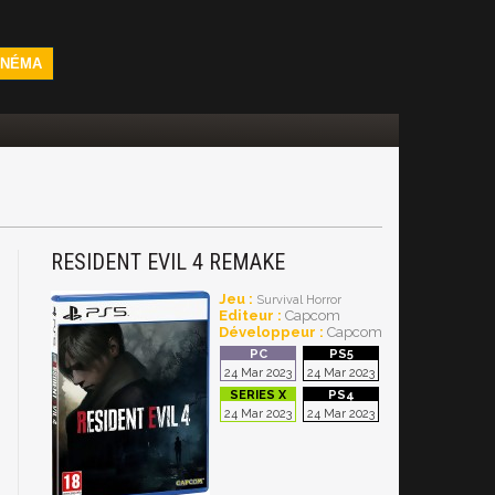
INÉMA
RESIDENT EVIL 4 REMAKE
Jeu :
Survival Horror
Editeur :
Capcom
Développeur :
Capcom
24 Mar 2023
24 Mar 2023
24 Mar 2023
24 Mar 2023