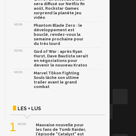
sera diffusé sur Netflix fin
août, Rockstar Games
surprend la planète jeu
vidéo
NEWS
Phantom Blade Zero : le
développement est
bouclé, rendez-vous la
semaine prochaine pour
du très lourd
NEWS
God of War : après Ryan
Hurst, Dave Bautista serait
en négociations pour
devenir le nouveau Kratos
NEWS
Marvel Tōkon Fighting
Souls lâche son ultime
trailer avant le grand
combat
LES + LUS
1
NEWS
Mauvaise nouvelle pour
les fans de Tomb Raider,
l'épisode "Catalyst" est