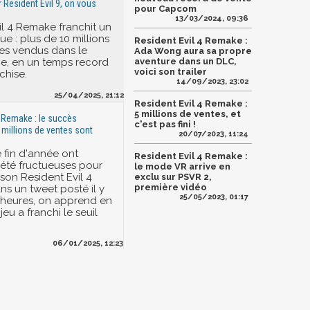
 Resident Evil 9, on vous
pour Capcom
13/03/2024, 09:36
il 4 Remake franchit un
ue : plus de 10 millions
Resident Evil 4 Remake :
es vendus dans le
Ada Wong aura sa propre
e, en un temps record
aventure dans un DLC,
voici son trailer
chise.
14/09/2023, 23:02
25/04/2025, 21:12
Resident Evil 4 Remake :
5 millions de ventes, et
4 Remake : le succès
c'est pas fini !
 millions de ventes sont
20/07/2023, 11:24
e fin d'année ont
Resident Evil 4 Remake :
 été fructueuses pour
le mode VR arrive en
on Resident Evil 4
exclu sur PSVR 2,
première vidéo
s un tweet posté il y
25/05/2023, 01:17
 heures, on apprend en
jeu a franchi le seuil
06/01/2025, 12:23