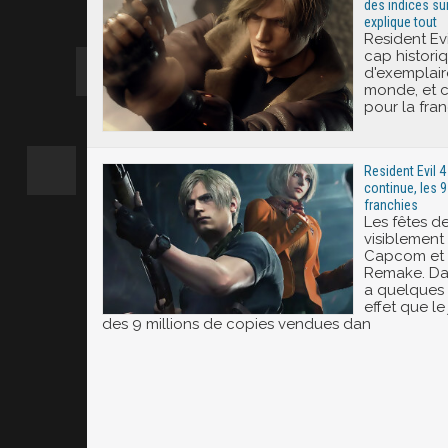
des indices sur
explique tout
Resident Ev
cap historiq
d'exemplair
monde, et c
pour la fran
Resident Evil 
continue, les 9
franchies
Les fêtes d
visiblement
Capcom et s
Remake. Dan
a quelques
effet que le 
des 9 millions de copies vendues dan