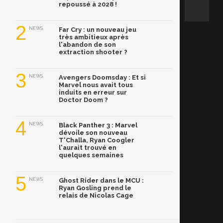
repoussé à 2028 !
2
NEWS
Far Cry : un nouveau jeu
très ambitieux après
l'abandon de son
extraction shooter ?
3
NEWS
Avengers Doomsday : Et si
Marvel nous avait tous
induits en erreur sur
Doctor Doom ?
4
NEWS
Black Panther 3 : Marvel
dévoile son nouveau
T'Challa, Ryan Coogler
l'aurait trouvé en
quelques semaines
5
NEWS
Ghost Rider dans le MCU :
Ryan Gosling prend le
relais de Nicolas Cage