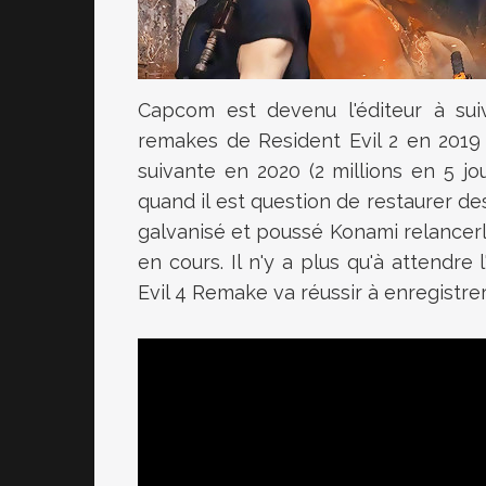
Capcom est devenu l'éditeur à sui
remakes de Resident Evil 2 en 2019 (
suivante en 2020 (2 millions en 5 j
quand il est question de restaurer des
galvanisé et poussé Konami relancerla
en cours. Il n'y a plus qu'à attendre 
Evil 4 Remake va réussir à enregistrer