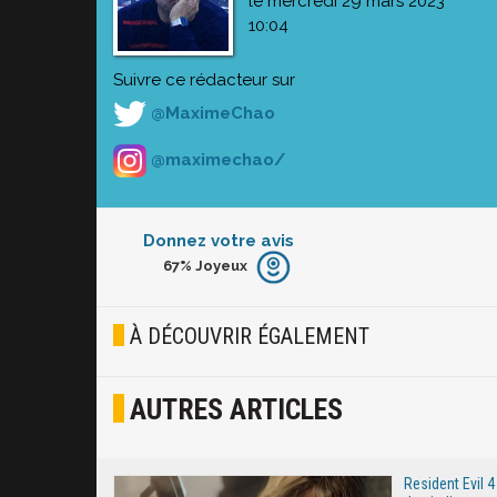
le mercredi 29 mars 2023
10:04
Suivre ce rédacteur sur
@MaximeChao
@maximechao/
Donnez votre avis
67%
Joyeux
Furieux
Blasé
À DÉCOUVRIR ÉGALEMENT
Osef
AUTRES ARTICLES
Joyeux
Excité
Resident Evil 4