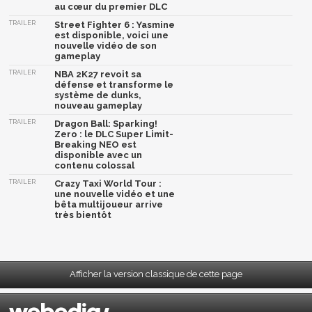
au cœur du premier DLC
TRAILER
Street Fighter 6 : Yasmine
est disponible, voici une
nouvelle vidéo de son
gameplay
TRAILER
NBA 2K27 revoit sa
défense et transforme le
système de dunks,
nouveau gameplay
TRAILER
Dragon Ball: Sparking!
Zero : le DLC Super Limit-
Breaking NEO est
disponible avec un
contenu colossal
TRAILER
Crazy Taxi World Tour :
une nouvelle vidéo et une
bêta multijoueur arrive
très bientôt
Afficher la version classique de cette page