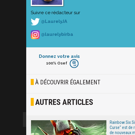
Suivre ce rédacteur sur
@LaurelyJA
@laurelybirba
Donnez votre avis
100%
Osef
Furieux
Blasé
À DÉCOUVRIR ÉGALEMENT
Osef
AUTRES ARTICLES
Joyeux
Excité
Rainbow Six Si
Curse" est de 
de nouveaux 