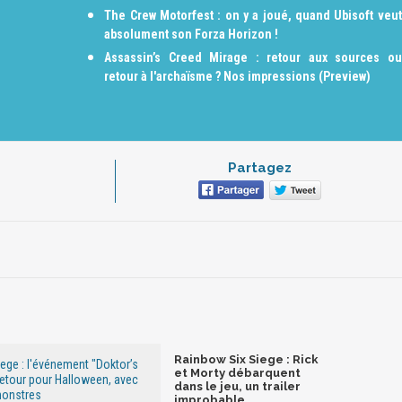
The Crew Motorfest : on y a joué, quand Ubisoft veut
absolument son Forza Horizon !
Assassin’s Creed Mirage : retour aux sources ou
retour à l'archaïsme ? Nos impressions (Preview)
Partagez
Rainbow Six Siege : Rick
ege : l'événement "Doktor’s
et Morty débarquent
retour pour Halloween, avec
dans le jeu, un trailer
monstres
improbable