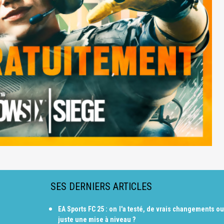
SES DERNIERS ARTICLES
EA Sports FC 25 : on l'a testé, de vrais changements ou
juste une mise à niveau ?