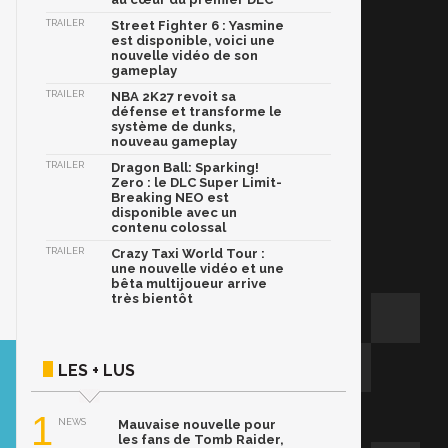
TRAILER
Street Fighter 6 : Yasmine
est disponible, voici une
nouvelle vidéo de son
gameplay
TRAILER
NBA 2K27 revoit sa
défense et transforme le
système de dunks,
nouveau gameplay
TRAILER
Dragon Ball: Sparking!
Zero : le DLC Super Limit-
Breaking NEO est
disponible avec un
contenu colossal
TRAILER
Crazy Taxi World Tour :
une nouvelle vidéo et une
bêta multijoueur arrive
très bientôt
LES + LUS
1
NEWS
Mauvaise nouvelle pour
les fans de Tomb Raider,