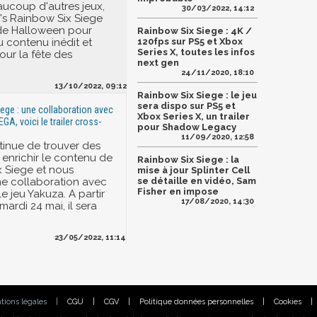
coup d'autres jeux,
30/03/2022, 14:12
s Rainbow Six Siege
 de Halloween pour
Rainbow Six Siege : 4K /
 contenu inédit et
120fps sur PS5 et Xbox
Series X, toutes les infos
our la fête des
next gen
24/11/2020, 18:10
13/10/2022, 09:12
Rainbow Six Siege : le jeu
sera dispo sur PS5 et
ege : une collaboration avec
Xbox Series X, un trailer
GA, voici le trailer cross-
pour Shadow Legacy
11/09/2020, 12:58
tinue de trouver des
 enrichir le contenu de
Rainbow Six Siege : la
 Siege et nous
mise à jour Splinter Cell
e collaboration avec
se détaille en vidéo, Sam
Fisher en impose
e jeu Yakuza. A partir
17/08/2020, 14:30
ardi 24 mai, il sera
23/05/2022, 11:14
tions légales
|
CGU
|
CGV
|
Politique données personnelles
|
Cookies
|