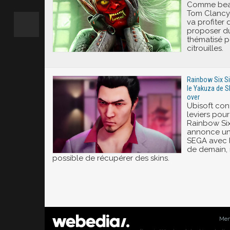
Comme beau
Tom Clancy'
va profiter
proposer du
thématisé p
citrouilles.
Rainbow Six Si
le Yakuza de SE
over
Ubisoft con
leviers pour
Rainbow Six
annonce un
SEGA avec l
de demain, m
possible de récupérer des skins.
Men