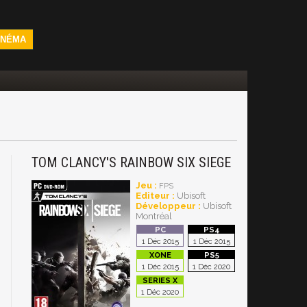
INÉMA
TOM CLANCY'S RAINBOW SIX SIEGE
Jeu :
FPS
Editeur :
Ubisoft
Développeur :
Ubisoft
Montréal
1 Déc 2015
1 Déc 2015
1 Déc 2015
1 Déc 2020
1 Déc 2020