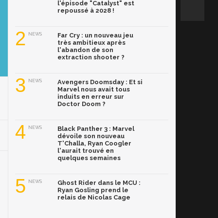
l'épisode "Catalyst" est
repoussé à 2028 !
2
NEWS
Far Cry : un nouveau jeu
très ambitieux après
l'abandon de son
extraction shooter ?
3
NEWS
Avengers Doomsday : Et si
Marvel nous avait tous
induits en erreur sur
Doctor Doom ?
4
NEWS
Black Panther 3 : Marvel
dévoile son nouveau
T'Challa, Ryan Coogler
l'aurait trouvé en
quelques semaines
5
NEWS
Ghost Rider dans le MCU :
Ryan Gosling prend le
relais de Nicolas Cage