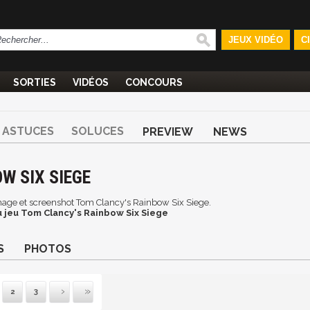
JEUX VIDÉO
C
SORTIES
VIDÉOS
CONCOURS
ASTUCES
SOLUCES
PREVIEW
NEWS
W SIX SIEGE
 image et screenshot Tom Clancy's Rainbow Six Siege.
 jeu Tom Clancy's Rainbow Six Siege
S
PHOTOS
2
3
vante
ernière