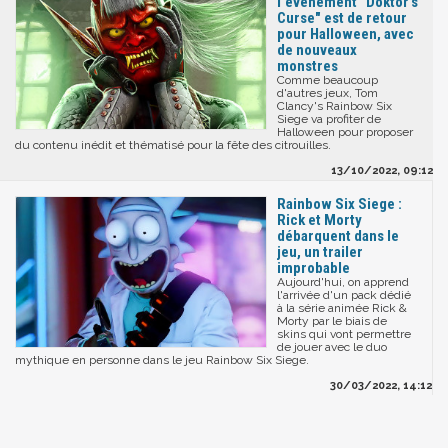
l'événement "Doktor’s
Curse" est de retour
pour Halloween, avec
de nouveaux
monstres
Comme beaucoup
d'autres jeux, Tom
Clancy's Rainbow Six
Siege va profiter de
Halloween pour proposer
du contenu inédit et thématisé pour la fête des citrouilles.
13/10/2022, 09:12
Rainbow Six Siege :
Rick et Morty
débarquent dans le
jeu, un trailer
improbable
Aujourd'hui, on apprend
l'arrivée d'un pack dédié
à la série animée Rick &
Morty par le biais de
skins qui vont permettre
de jouer avec le duo
mythique en personne dans le jeu Rainbow Six Siege.
30/03/2022, 14:12