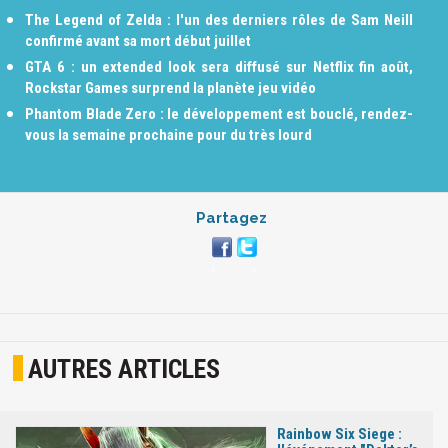
The Legend of Zelda : l'un des derniers rôles de Sam Neill
confirmé avant sa mort début juillet
GTA 6 : un extended look sera diffusé sur Netflix fin août,
Rockstar Games surprend la planète jeu vidéo
Phantom Blade Zero : le développement est bouclé, rendez-
vous la semaine prochaine pour du très lourd
Partagez
AUTRES ARTICLES
Rainbow Six Siege :