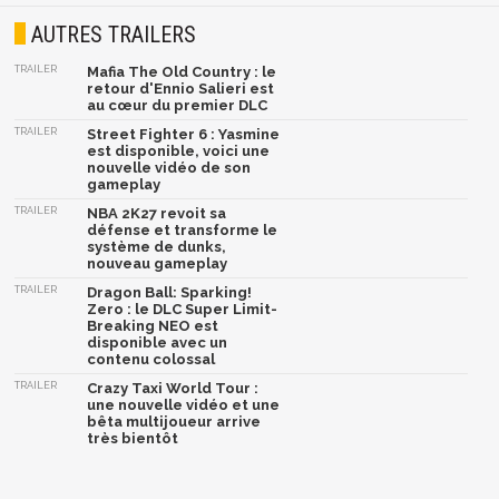
AUTRES TRAILERS
TRAILER
Mafia The Old Country : le
retour d'Ennio Salieri est
au cœur du premier DLC
TRAILER
Street Fighter 6 : Yasmine
est disponible, voici une
nouvelle vidéo de son
gameplay
TRAILER
NBA 2K27 revoit sa
défense et transforme le
système de dunks,
nouveau gameplay
TRAILER
Dragon Ball: Sparking!
Zero : le DLC Super Limit-
Breaking NEO est
disponible avec un
contenu colossal
TRAILER
Crazy Taxi World Tour :
une nouvelle vidéo et une
bêta multijoueur arrive
très bientôt