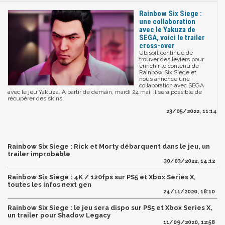
Rainbow Six Siege :
une collaboration
avec le Yakuza de
SEGA, voici le trailer
cross-over
Ubisoft continue de
trouver des leviers pour
enrichir le contenu de
Rainbow Six Siege et
nous annonce une
collaboration avec SEGA
avec le jeu Yakuza. A partir de demain, mardi 24 mai, il sera possible de
récupérer des skins.
23/05/2022, 11:14
Rainbow Six Siege : Rick et Morty débarquent dans le jeu, un
trailer improbable
30/03/2022, 14:12
Rainbow Six Siege : 4K / 120fps sur PS5 et Xbox Series X,
toutes les infos next gen
24/11/2020, 18:10
Rainbow Six Siege : le jeu sera dispo sur PS5 et Xbox Series X,
un trailer pour Shadow Legacy
11/09/2020, 12:58