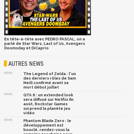
En tête-à-tête avec PEDRO PASCAL, on a
parlé de Star Wars, Last of Us, Avengers
Doomsday et DiCaprio
AUTRES NEWS
NEWS
The Legend of Zelda : l'un
des derniers rôles de Sam
Neill confirmé avant sa
mort début juillet
NEWS
GTA 6 : un extended look
sera diffusé sur Netflix fin
août, Rockstar Games
surprend la planète jeu
vidéo
NEWS
Phantom Blade Zero : le
développement est
bouclé, rendez-vous la