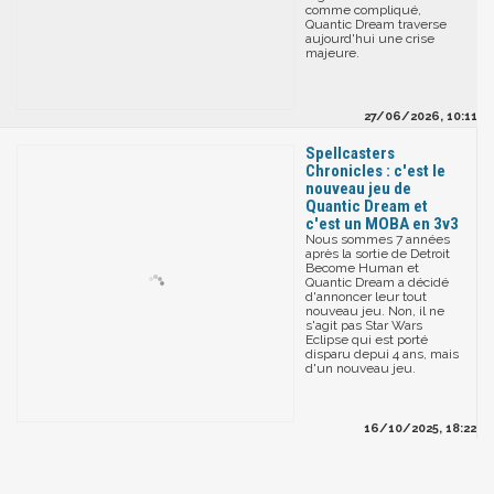
comme compliqué,
Quantic Dream traverse
aujourd'hui une crise
majeure.
27/06/2026, 10:11
Spellcasters
Chronicles : c'est le
nouveau jeu de
Quantic Dream et
c'est un MOBA en 3v3
Nous sommes 7 années
après la sortie de Detroit
Become Human et
Quantic Dream a décidé
d'annoncer leur tout
nouveau jeu. Non, il ne
s'agit pas Star Wars
Eclipse qui est porté
disparu depui 4 ans, mais
d'un nouveau jeu.
16/10/2025, 18:22