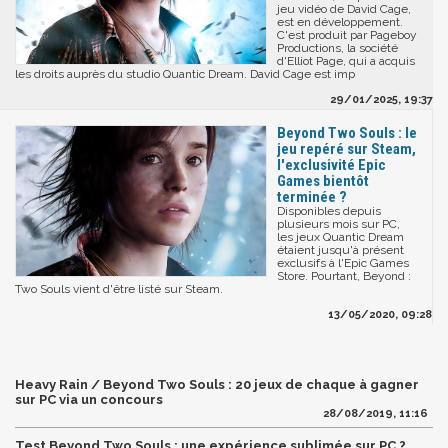
jeu vidéo de David Cage,
est en développement.
C'est produit par Pageboy
Productions, la société
d'Elliot Page, qui a acquis
les droits auprès du studio Quantic Dream. David Cage est imp
29/01/2025, 19:37
Beyond Two Souls : le
jeu repéré sur Steam,
l'exclusivité Epic
Games bientôt
terminée ?
Disponibles depuis
plusieurs mois sur PC,
les jeux Quantic Dream
étaient jusqu'à présent
exclusifs à l'Epic Games
Store. Pourtant, Beyond :
Two Souls vient d'être listé sur Steam.
13/05/2020, 09:28
Heavy Rain / Beyond Two Souls : 20 jeux de chaque à gagner
sur PC via un concours
28/08/2019, 11:16
Test Beyond Two Souls : une expérience sublimée sur PC ?