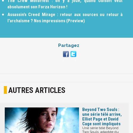
The Crew Motorfest : on y a joué, quand Ubisoft veut
absolument son Forza Horizon !
Assassin’s Creed Mirage : retour aux sources ou retour à
l'archaïsme ? Nos impressions (Preview)
Partagez
AUTRES ARTICLES
Beyond Two Souls :
une série télé arrive,
Elliot Page et David
Cage sont impliqués
Une série télé Beyond
Two Souls, adaptée du