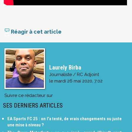
Réagir à cet article
Laurely Birba
Journaliste / RC Adjoint
le
mardi 26 mai 2020, 7:02
Suivre ce rédacteur sur
SES DERNIERS ARTICLES
EA Sports FC 25 : on l'a testé, de vrais changements ou juste
une mise à niveau ?