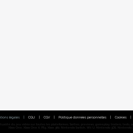
tions légales
|
CGU
|
CGV
|
Politique données personnelles
|
Cookies
|
alité du jeu vidéo sur toutes les plateformes. Sorties, previews, gameplay, trailers, tests, astu
Xbox One, Xbox One X, PS3, Xbox 360, Nintendo Switch, Wii U, Nintendo 3DS, Nintendo 2