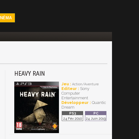
INÉMA
HEAVY RAIN
Jeu :
Action/Aventure
Editeur :
Sony
Computer
Entertainment
Développeur :
Quantic
Dream
24 Fév 2010
24 Juin 2019