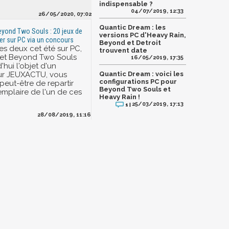
indispensable ?
04/07/2019, 12:33
26/05/2020, 07:02
Quantic Dream : les
eyond Two Souls : 20 jeux de
versions PC d'Heavy Rain,
r sur PC via un concours
Beyond et Detroit
les deux cet été sur PC,
trouvent date
 et Beyond Two Souls
16/05/2019, 17:35
'hui l'objet d'un
ur JEUXACTU, vous
Quantic Dream : voici les
configurations PC pour
peut-être de repartir
Beyond Two Souls et
mplaire de l'un de ces
Heavy Rain !
25/03/2019, 17:13
1 |
28/08/2019, 11:16