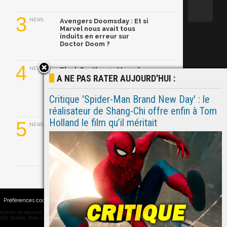
3
NEWS
Avengers Doomsday : Et si
Marvel nous avait tous
induits en erreur sur
Doctor Doom ?
4
NEWS
Black Panther 3 : Marvel
A NE PAS RATER AUJOURD'HUI :
dévoile son nouveau
T'Challa, Ryan Coogler
l'aurait trouvé en
Critique 'Spider-Man Brand New Day' : le
quelques semaines
réalisateur de Shang-Chi offre enfin à Tom
Holland le film qu’il méritait
5
NEWS
Ghost Rider dans le MCU :
Ryan Gosling prend le
relais de Nicolas Cage
Préférences cookies
|
Contacts
ces et soluces... on vous dit tout ! PC, PS5, PS4, PS4 Pro, Xbox series X,
DS, Stadia, Xbox Game Pass...