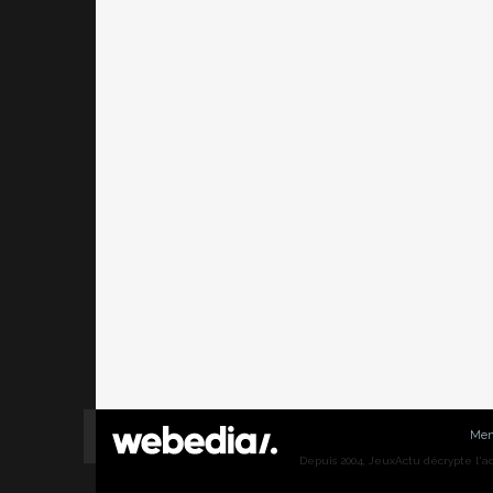
Men
Depuis 2004, JeuxActu décrypte l'actu