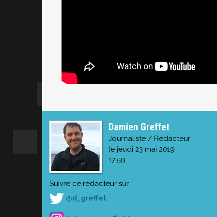
Damien Greffet
Journaliste / Rédacteur
le jeudi 23 mai 2019
17:59
Suivre ce rédacteur sur
@d_greffet