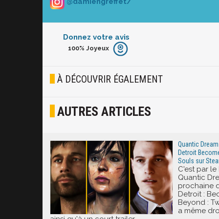
@damiengreffet/
Donnez votre avis
100%
Joyeux
Furieux
Blasé
À DÉCOUVRIR ÉGALEMENT
Osef
AUTRES ARTICLES
Joyeux
Excité
Quantic Dream 
Detroit Becom
Souls sur Ste
C'est par le
Quantic Drea
prochaine d
Detroit : 
Beyond : Tw
a même droi