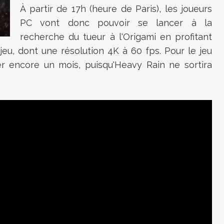
À partir de 17h (heure de Paris), les joueurs
PC vont donc pouvoir se lancer à la
recherche du tueur à l'Origami en profitant
jeu, dont une résolution 4K à 60 fps. Pour le jeu
ter encore un mois, puisqu'Heavy Rain ne sortira