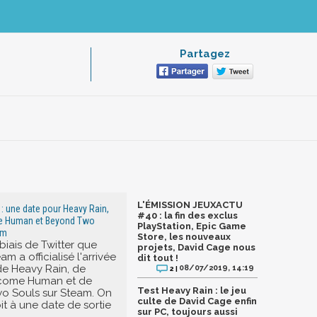
Partagez
L'ÉMISSION JEUXACTU
: une date pour Heavy Rain,
#40 : la fin des exclus
e Human et Beyond Two
PlayStation, Epic Game
am
Store, les nouveaux
 biais de Twitter que
projets, David Cage nous
m a officialisé l'arrivée
dit tout !
e Heavy Rain, de
08/07/2019, 14:19
2 |
Become Human et de
Test Heavy Rain : le jeu
o Souls sur Steam. On
culte de David Cage enfin
t à une date de sortie
sur PC, toujours aussi