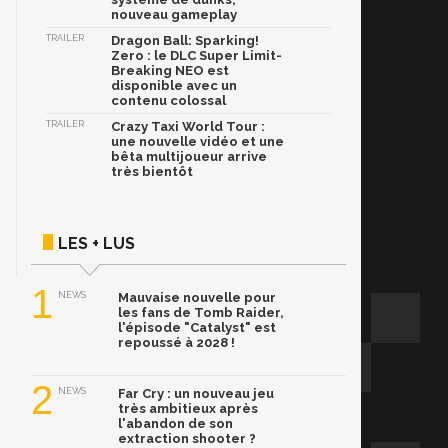
nouveau gameplay
TRAILER
Dragon Ball: Sparking!
Zero : le DLC Super Limit-
Breaking NEO est
disponible avec un
contenu colossal
TRAILER
Crazy Taxi World Tour :
une nouvelle vidéo et une
bêta multijoueur arrive
très bientôt
LES + LUS
1
NEWS
Mauvaise nouvelle pour
les fans de Tomb Raider,
l'épisode "Catalyst" est
repoussé à 2028 !
2
NEWS
Far Cry : un nouveau jeu
très ambitieux après
l'abandon de son
extraction shooter ?