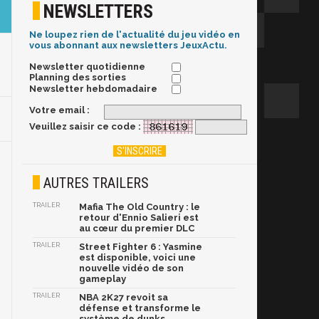
NEWSLETTERS
Ne loupez rien de l'actualité du jeu vidéo en
vous abonnant aux newsletters JeuxActu.
Newsletter quotidienne
Planning des sorties
Newsletter hebdomadaire
Votre email :
Veuillez saisir ce code :
AUTRES TRAILERS
TRAILER
Mafia The Old Country : le
retour d'Ennio Salieri est
au cœur du premier DLC
TRAILER
Street Fighter 6 : Yasmine
est disponible, voici une
nouvelle vidéo de son
gameplay
TRAILER
NBA 2K27 revoit sa
défense et transforme le
système de dunks,