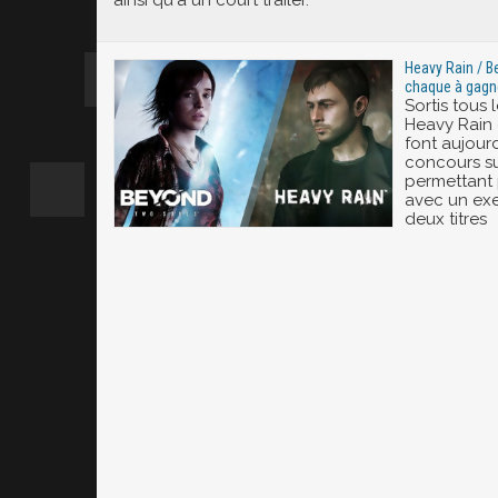
ainsi qu'à un court trailer.
Heavy Rain / B
chaque à gagne
Sortis tous 
Heavy Rain
font aujourd
concours s
permettant 
avec un exe
deux titres