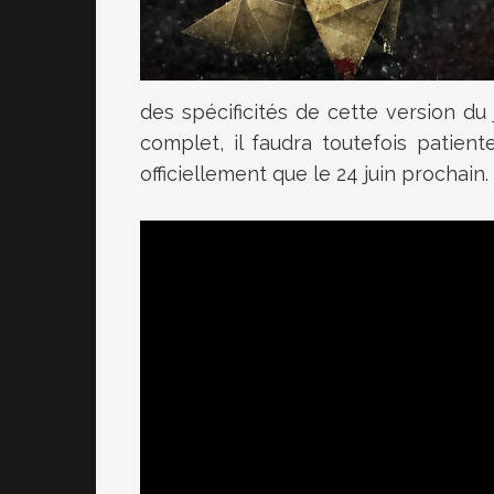
des spécificités de cette version du 
complet, il faudra toutefois patien
officiellement que le 24 juin prochain.