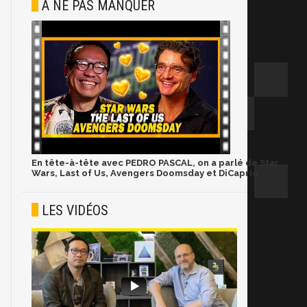
À NE PAS MANQUER
En tête-à-tête avec PEDRO PASCAL, on a parlé de Star
Wars, Last of Us, Avengers Doomsday et DiCaprio
LES VIDÉOS