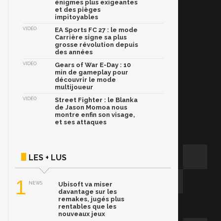
énigmes plus exigeantes
et des pièges
impitoyables
VIDÉO
EA Sports FC 27 : le mode
Carrière signe sa plus
grosse révolution depuis
des années
VIDÉO
Gears of War E-Day : 10
min de gameplay pour
découvrir le mode
multijoueur
VIDÉO
Street Fighter : le Blanka
de Jason Momoa nous
montre enfin son visage,
et ses attaques
LES + LUS
1
NEWS
Ubisoft va miser
davantage sur les
remakes, jugés plus
rentables que les
nouveaux jeux