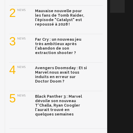
2
NEWS
Mauvaise nouvelle pour
les fans de Tomb Raider,
l'épisode "Catalyst" est
repoussé à 2028 !
3
NEWS
Far Cry : un nouveau jeu
très ambitieux après
l'abandon de son
extraction shooter ?
4
NEWS
Avengers Doomsday : Et si
Marvel nous avait tous
induits en erreur sur
Doctor Doom ?
5
NEWS
Black Panther 3 : Marvel
dévoile son nouveau
T'Challa, Ryan Coogler
l'aurait trouvé en
quelques semaines