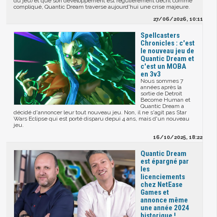
du jeu) et que son développement est régulièrement décrit comme
compliqué, Quantic Dream traverse aujourd'hui une crise majeure.
27/06/2026, 10:11
Spellcasters
Chronicles : c'est
le nouveau jeu de
Quantic Dream et
c'est un MOBA
en 3v3
Nous sommes 7
années après la
sortie de Detroit
Become Human et
Quantic Dream a
décidé d'annoncer leur tout nouveau jeu. Non, il ne s'agit pas Star
Wars Eclipse qui est porté disparu depui 4 ans, mais d'un nouveau
jeu.
16/10/2025, 18:22
Quantic Dream
est épargné par
les
licenciements
chez NetEase
Games et
annonce même
une année 2024
historique !