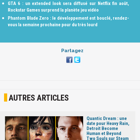
GTA 6 : un extended look sera diffusé sur Netflix fin août,
Rockstar Games surprend la planète jeu vidéo
Phantom Blade Zero : le développement est bouclé, rendez-
vous la semaine prochaine pour du très lourd
Partagez
AUTRES ARTICLES
Quantic Dream : une
date pour Heavy Rain,
Detroit Become
Human et Beyond
Two Souls sur Steam