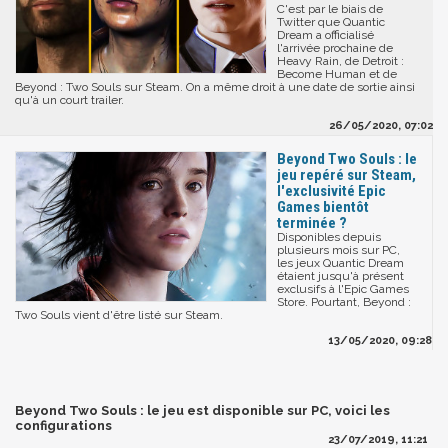
C'est par le biais de
Twitter que Quantic
Dream a officialisé
l'arrivée prochaine de
Heavy Rain, de Detroit :
Become Human et de
Beyond : Two Souls sur Steam. On a même droit à une date de sortie ainsi
qu'à un court trailer.
26/05/2020, 07:02
Beyond Two Souls : le
jeu repéré sur Steam,
l'exclusivité Epic
Games bientôt
terminée ?
Disponibles depuis
plusieurs mois sur PC,
les jeux Quantic Dream
étaient jusqu'à présent
exclusifs à l'Epic Games
Store. Pourtant, Beyond :
Two Souls vient d'être listé sur Steam.
13/05/2020, 09:28
Beyond Two Souls : le jeu est disponible sur PC, voici les
configurations
23/07/2019, 11:21