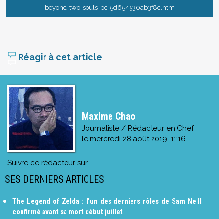
beyond-two-souls-pc-5d654530ab3f8c.htm
Réagir à cet article
Maxime Chao
Journaliste / Rédacteur en Chef
le
mercredi 28 août 2019, 11:16
Suivre ce rédacteur sur
SES DERNIERS ARTICLES
The Legend of Zelda : l'un des derniers rôles de Sam Neill
confirmé avant sa mort début juillet