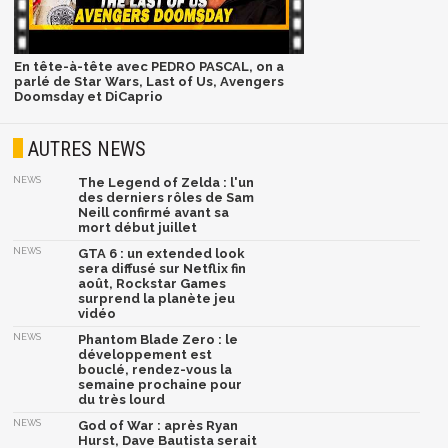
En tête-à-tête avec PEDRO PASCAL, on a
parlé de Star Wars, Last of Us, Avengers
Doomsday et DiCaprio
AUTRES NEWS
NEWS
The Legend of Zelda : l'un
des derniers rôles de Sam
Neill confirmé avant sa
mort début juillet
NEWS
GTA 6 : un extended look
sera diffusé sur Netflix fin
août, Rockstar Games
surprend la planète jeu
vidéo
NEWS
Phantom Blade Zero : le
développement est
bouclé, rendez-vous la
semaine prochaine pour
du très lourd
NEWS
God of War : après Ryan
Hurst, Dave Bautista serait