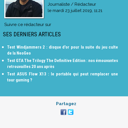
Journaliste / Rédacteur
le
mardi 23 juillet 2019, 11:21
Suivre ce rédacteur sur
SES DERNIERS ARTICLES
Test Windjammers 2 : disque d'or pour la suite du jeu culte
de la NeoGeo
Test GTA The Trilogy The Definitive Edition : nos émouvantes
retrouvailles 20 ans après
Test ASUS Flow X13 : le portable qui peut remplacer une
tour gaming ?
Partagez