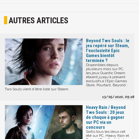
AUTRES ARTICLES
Beyond Two Souls : le
jeu repéré sur Steam,
l'exclusivité Epic
Games bientôt
terminée ?
Disponibles depuis
plusieurs mois sur PC,
les jeux Quantic Dream
étaient jusqu'à présent
exclusifs à l'Epic Games
Store. Pourtant, Beyond :
Two Souls vient d'être listé sur Steam.
13/05/2020, 09:28
Heavy Rain / Beyond
Two Souls : 20 jeux
de chaque à gagner
sur PC via un
concours
Sortis tous les deux cet
été sur PC, Heavy Rain et