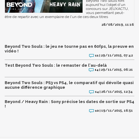
Beyond Two Souls font
aujourd'hui l'objet d'un
concours sur JEUXACTU,
vous permettant peut-
être de repartir avec un exemplaire de l'un de ces deux titres
28/08/2019, 11:16
Beyond Two Souls : le jeu ne tourne pas en 60fps, la preuve en
vidéo !
29/11/2015, 07:42
11 |
Test Beyond Two Souls : le remaster de l'au-delà
29/11/2015, 06:21
14 |
Beyond Two Souls : PS3 vs PS4, le comparatif qui dévoile quasi
aucune différence graphique
26/11/2015, 12:34
14 |
Beyond / Heavy Rain : Sony précise les dates de sortie sur PS4
!
19/11/2015, 16:51
10 |