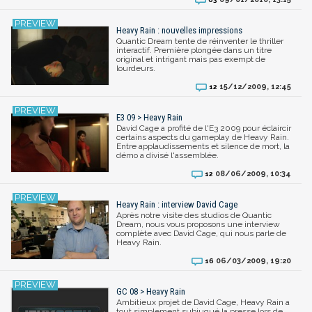
Heavy Rain : nouvelles impressions
Quantic Dream tente de réinventer le thriller
interactif. Première plongée dans un titre
original et intrigant mais pas exempt de
lourdeurs.
15/12/2009, 12:45
12
E3 09 > Heavy Rain
David Cage a profité de l'E3 2009 pour éclaircir
certains aspects du gameplay de Heavy Rain.
Entre applaudissements et silence de mort, la
démo a divisé l'assemblée.
08/06/2009, 10:34
12
Heavy Rain : interview David Cage
Après notre visite des studios de Quantic
Dream, nous vous proposons une interview
complète avec David Cage, qui nous parle de
Heavy Rain.
06/03/2009, 19:20
16
GC 08 > Heavy Rain
Ambitieux projet de David Cage, Heavy Rain a
tout simplement subjugué la presse lors de