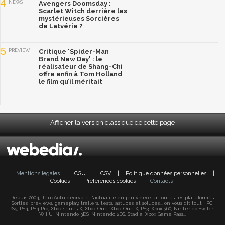
4
NEWS
Avengers Doomsday :
Scarlet Witch derrière les
mystérieuses Sorcières
de Latvérie ?
5
PREVIEW
Critique 'Spider-Man
Brand New Day' : le
réalisateur de Shang-Chi
offre enfin à Tom Holland
le film qu’il méritait
Afficher la version classique de cette page
Mentions légales
|
CGU
|
CGV
|
Politique données personnelles
|
Cookies
|
Préférences cookies
|
Contacts
Depuis 2004, JeuxActu décrypte l'actualité du jeu vidéo sur toutes les plateformes.
Sorties, previews, gameplay, trailers, tests, astuces et soluces... on vous dit tout ! PC,
PS5, PS4, PS4 Pro, Xbox series X, Xbox One, Xbox One X, PS3, Xbox 360, Nintendo Switch,
Wii U, Nintendo 3DS, Nintendo 2DS, Stadia, Xbox Game Pass...