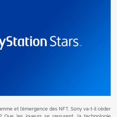
ramme et l'émergence des NFT, Sony va-t-il céder
 Que les joueurs se rassurent, la technologie