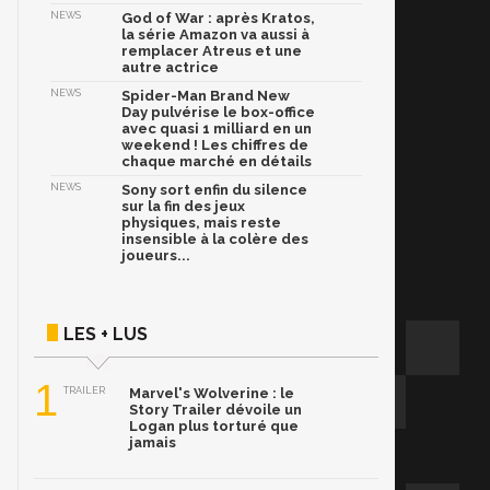
NEWS
God of War : après Kratos,
la série Amazon va aussi à
remplacer Atreus et une
autre actrice
NEWS
Spider-Man Brand New
Day pulvérise le box-office
avec quasi 1 milliard en un
weekend ! Les chiffres de
chaque marché en détails
NEWS
Sony sort enfin du silence
sur la fin des jeux
physiques, mais reste
insensible à la colère des
joueurs...
LES + LUS
1
TRAILER
Marvel's Wolverine : le
Story Trailer dévoile un
Logan plus torturé que
jamais