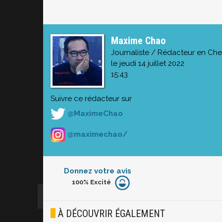
Maxime Chao
Journaliste / Rédacteur en Che
le jeudi 14 juillet 2022
15:43
Suivre ce rédacteur sur
@MaximeChao
@maximechao/
Donnez votre avis
100%
Excité
Furieux
Blasé
À DÉCOUVRIR ÉGALEMENT