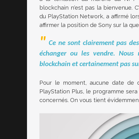
blockchain n'est pas la bienvenue. C
du PlayStation Network, a affirmé lo
affirmer la position de Sony sur la q
Ce ne sont clairement pas de
échanger ou les vendre. Nous 
blockchain et certainement pas sur
Pour le moment, aucune date de dé
PlayStation Plus, le programme sera 
concernés. On vous tient évidemment 