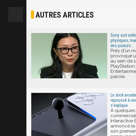
Osef
AUTRES ARTICLES
Joyeux
Excité
Sony sort enfin
physiques, mai
des joueurs...
Près d'un m
provoqué u
au sein de
PlayStation,
Entertainmen
parole.
Le stick arcade
repoussé à une
s'explique
À quelques
commerciali
Interactive
annoncé le 
son premier 