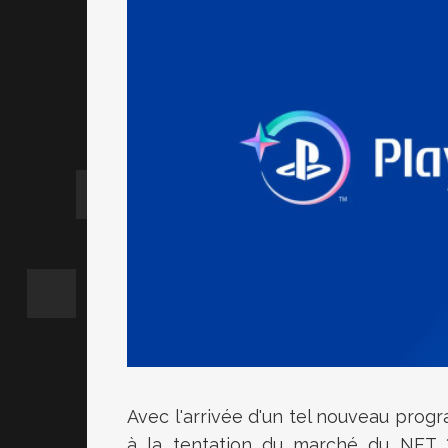
Avec l'arrivée d'un tel nouveau prog
à la tentation du marché du NFT ?