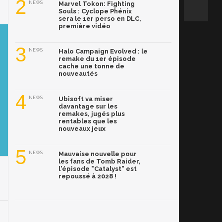
2
NEWS
Marvel Tokon: Fighting
Souls : Cyclope Phénix
sera le 1er perso en DLC,
première vidéo
3
NEWS
Halo Campaign Evolved : le
remake du 1er épisode
cache une tonne de
nouveautés
4
NEWS
Ubisoft va miser
davantage sur les
remakes, jugés plus
rentables que les
nouveaux jeux
5
NEWS
Mauvaise nouvelle pour
les fans de Tomb Raider,
l'épisode "Catalyst" est
repoussé à 2028 !