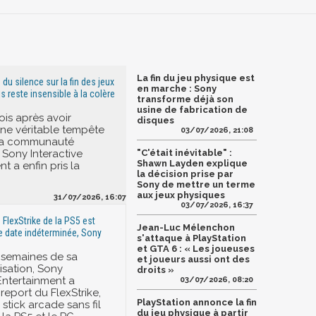
La fin du jeu physique est
 du silence sur la fin des jeux
en marche : Sony
s reste insensible à la colère
transforme déjà son
usine de fabrication de
ois après avoir
disques
ne véritable tempête
03/07/2026, 21:08
 la communauté
 Sony Interactive
"C'était inévitable" :
Shawn Layden explique
t a enfin pris la
la décision prise par
Sony de mettre un terme
aux jeux physiques
31/07/2026, 16:07
03/07/2026, 16:37
 FlexStrike de la PS5 est
Jean-Luc Mélenchon
 date indéterminée, Sony
s'attaque à PlayStation
et GTA 6 : « Les joueuses
 semaines de sa
et joueurs aussi ont des
sation, Sony
droits »
 Entertainment a
03/07/2026, 08:20
report du FlexStrike,
PlayStation annonce la fin
stick arcade sans fil
du jeu physique à partir