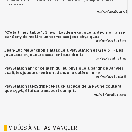
usine de production de supports optiques de Sony a déjà entamé sa
reconversion.
03/07/2026, 21:08
"C'était inévitable" : Shawn Layden explique la décision prise
par Sony de mettre un terme aux jeux physiques
03/07/2026, 16:37
Jean-Luc Mélenchon s'attaque à PlayStation et GTA 6 : « Les
joueuses et joueurs aussi ont des droits »
03/07/2026, 08:20
PlayStation annonce la fin du jeu physique à partir de Janvier
2028, les joueurs rentrent dans une colère noire
01/07/2026, 15:16
PlayStation FlexStrike : le stick arcade de la PS5 ne coûtera
que 199€, étui de transport compris
01/06/2026, 19:09
VIDÉOS À NE PAS MANQUER