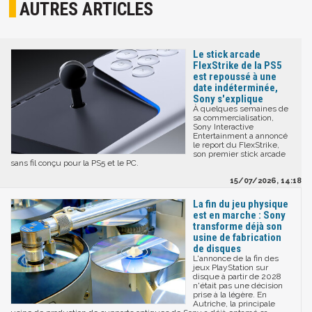
AUTRES ARTICLES
Le stick arcade
FlexStrike de la PS5
est repoussé à une
date indéterminée,
Sony s'explique
À quelques semaines de
sa commercialisation,
Sony Interactive
Entertainment a annoncé
le report du FlexStrike,
son premier stick arcade
sans fil conçu pour la PS5 et le PC.
15/07/2026, 14:18
La fin du jeu physique
est en marche : Sony
transforme déjà son
usine de fabrication
de disques
L'annonce de la fin des
jeux PlayStation sur
disque à partir de 2028
n'était pas une décision
prise à la légère. En
Autriche, la principale