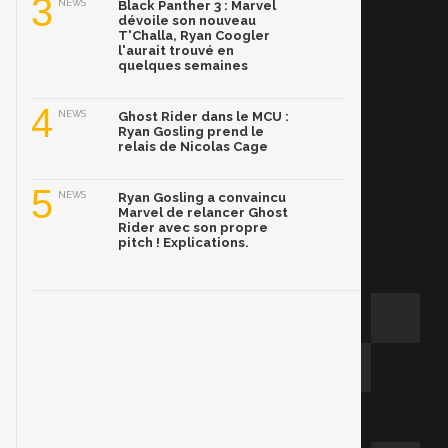
3
NEWS
Black Panther 3 : Marvel
dévoile son nouveau
T'Challa, Ryan Coogler
l'aurait trouvé en
quelques semaines
4
NEWS
Ghost Rider dans le MCU :
Ryan Gosling prend le
relais de Nicolas Cage
5
NEWS
Ryan Gosling a convaincu
Marvel de relancer Ghost
Rider avec son propre
pitch ! Explications.