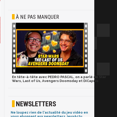
À NE PAS MANQUER
En tête-à-tête avec PEDRO PASCAL, on a parlé de Star
Wars, Last of Us, Avengers Doomsday et DiCaprio
NEWSLETTERS
Ne loupez rien de l'actualité du jeu vidéo en
vous abonnant aux newsletters JeuxActu.