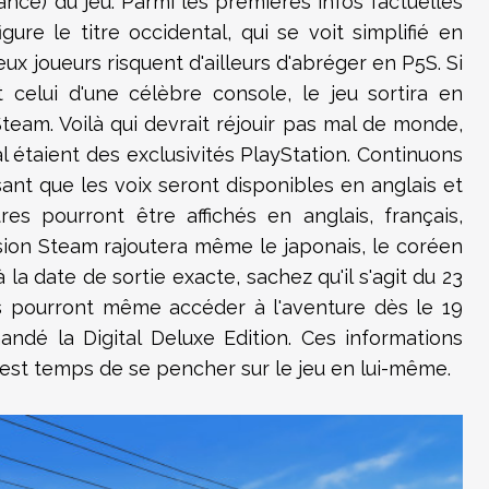
nce) du jeu. Parmi les premières infos factuelles
re le titre occidental, qui se voit simplifié en
ux joueurs risquent d'ailleurs d'abréger en P5S. Si
celui d'une célèbre console, le jeu sortira en
team. Voilà qui devrait réjouir pas mal de monde,
 étaient des exclusivités PlayStation. Continuons
ant que les voix seront disponibles en anglais et
res pourront être affichés en anglais, français,
rsion Steam rajoutera même le japonais, le coréen
 la date de sortie exacte, sachez qu'il s'agit du 23
es pourront même accéder à l'aventure dès le 19
andé la Digital Deluxe Edition. Ces informations
 est temps de se pencher sur le jeu en lui-même.