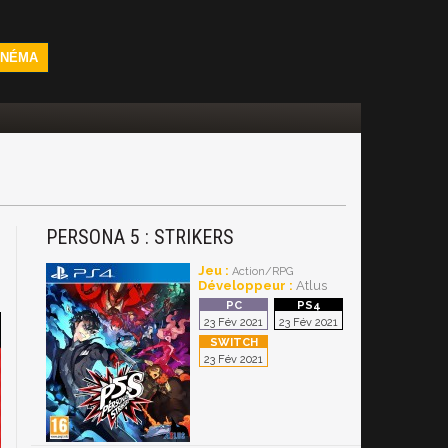
INÉMA
PERSONA 5 : STRIKERS
Jeu :
Action/RPG
Développeur :
Atlus
23 Fév 2021
23 Fév 2021
23 Fév 2021