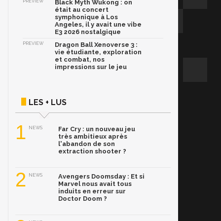
PREVIEW
Black Myth Wukong : on
était au concert
symphonique à Los
Angeles, il y avait une vibe
E3 2026 nostalgique
PREVIEW
Dragon Ball Xenoverse 3 :
vie étudiante, exploration
et combat, nos
impressions sur le jeu
LES + LUS
1
NEWS
Far Cry : un nouveau jeu
très ambitieux après
l'abandon de son
extraction shooter ?
2
NEWS
Avengers Doomsday : Et si
Marvel nous avait tous
induits en erreur sur
Doctor Doom ?