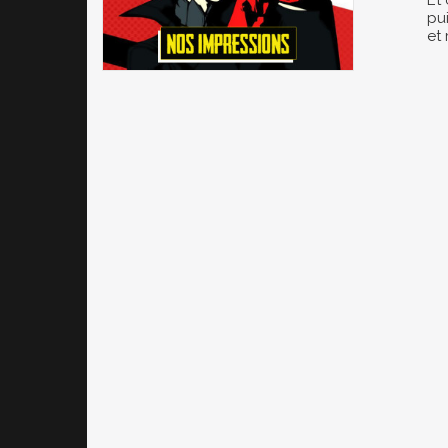
Et
pui
et