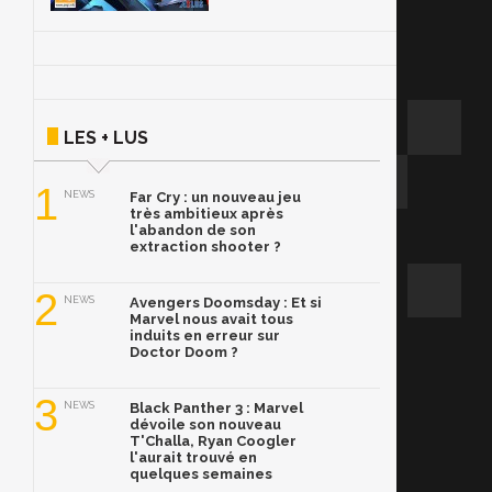
LES + LUS
1
NEWS
Far Cry : un nouveau jeu
très ambitieux après
l'abandon de son
extraction shooter ?
2
NEWS
Avengers Doomsday : Et si
Marvel nous avait tous
induits en erreur sur
Doctor Doom ?
3
NEWS
Black Panther 3 : Marvel
dévoile son nouveau
T'Challa, Ryan Coogler
l'aurait trouvé en
quelques semaines