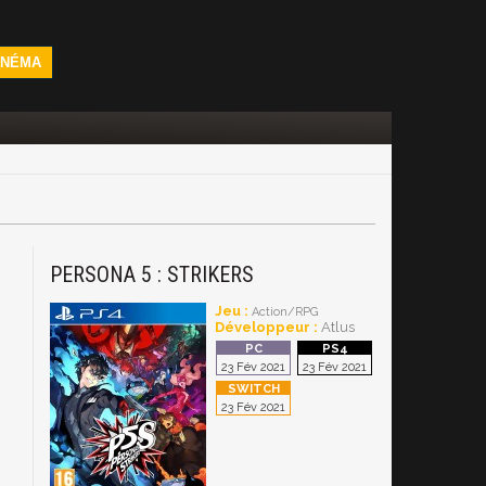
INÉMA
PERSONA 5 : STRIKERS
Jeu :
Action/RPG
Développeur :
Atlus
23 Fév 2021
23 Fév 2021
23 Fév 2021