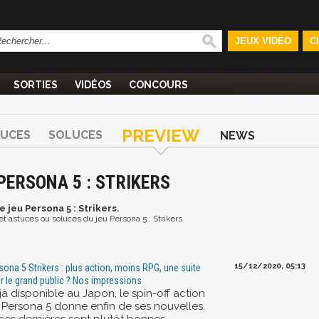
JEUX VIDÉO
C
SORTIES
VIDÉOS
CONCOURS
PREVIEW
TUCES
SOLUCES
NEWS
PERSONA 5 : STRIKERS
e jeu Persona 5 : Strikers.
 et astuces ou soluces du jeu Persona 5 : Strikers
15/12/2020, 05:13
sona 5 Strikers : plus action, moins RPG, une suite
r le grand public ? Nos impressions
jà disponible au Japon, le spin-off action
 Persona 5 donne enfin de ses nouvelles.