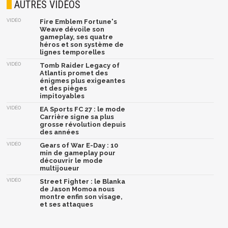
AUTRES VIDÉOS
VIDÉO
Fire Emblem Fortune's
Weave dévoile son
gameplay, ses quatre
héros et son système de
lignes temporelles
VIDÉO
Tomb Raider Legacy of
Atlantis promet des
énigmes plus exigeantes
et des pièges
impitoyables
VIDÉO
EA Sports FC 27 : le mode
Carrière signe sa plus
grosse révolution depuis
des années
VIDÉO
Gears of War E-Day : 10
min de gameplay pour
découvrir le mode
multijoueur
VIDÉO
Street Fighter : le Blanka
de Jason Momoa nous
montre enfin son visage,
et ses attaques