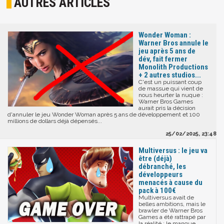
AUTRES ARTICLES
Wonder Woman :
Warner Bros annule le
jeu après 5 ans de
dév, fait fermer
Monolith Productions
+ 2 autres studios...
C'est un puissant coup
de massue qui vient de
nous heurter la nuque :
Warner Bros Games
aurait pris la décision
d'annuler le jeu Wonder Woman après 5 ans de développement et 100
millions de dollars déjà dépensés...
25/02/2025, 23:48
Multiversus : le jeu va
être (déjà)
débranché, les
développeurs
menacés à cause du
pack à 100€
Multiversus avait de
belles ambitions, mais le
brawler de Warner Bros
Games a été rattrapé par
la réalité : le manque