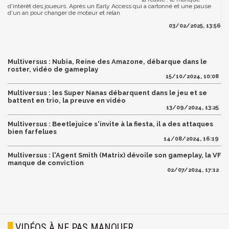
d'intérêt des joueurs. Après un Early Access qui a cartonné et une pause
d'un an pour changer de moteur et relan
03/02/2025, 13:56
Multiversus : Nubia, Reine des Amazone, débarque dans le
roster, vidéo de gameplay
15/10/2024, 10:08
Multiversus : les Super Nanas débarquent dans le jeu et se
battent en trio, la preuve en vidéo
13/09/2024, 13:25
Multiversus : Beetlejuice s'invite à la fiesta, il a des attaques
bien farfelues
14/08/2024, 16:19
Multiversus : l'Agent Smith (Matrix) dévoile son gameplay, la VF
manque de conviction
02/07/2024, 17:12
VIDÉOS À NE PAS MANQUER