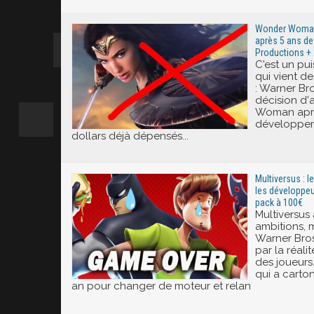
Excité
Wonder Woman 
après 5 ans de 
Productions + 2
C'est un pu
qui vient d
: Warner Bro
décision d'
Woman aprè
développeme
dollars déjà dépensés...
Multiversus : l
les développe
pack à 100€
Multiversus 
ambitions, 
Warner Bros
par la réali
des joueurs
qui a carto
an pour changer de moteur et relan