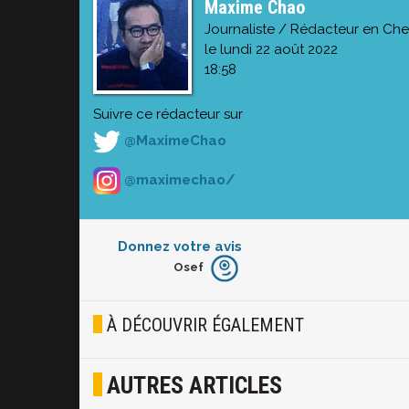
Maxime Chao
Journaliste / Rédacteur en Che
le lundi 22 août 2022
18:58
Suivre ce rédacteur sur
@MaximeChao
@maximechao/
Donnez votre avis
Osef
Furieux
Blasé
À DÉCOUVRIR ÉGALEMENT
Osef
AUTRES ARTICLES
Joyeux