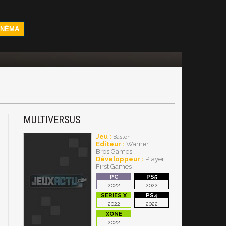
INÉMA
MULTIVERSUS
Jeu :
Baston
Editeur :
Warner
Bros.Games
Développeur :
Player
First Games
2022
2022
2022
2022
2022