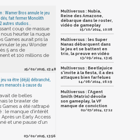
Multiversus : Nubia,
: Warner Bros annule le jeu
Reine des Amazone,
dév, fait fermer Monolith
débarque dans le roster,
 autres studios...
vidéo de gameplay
issant coup de massue
15/10/2024, 10:08
e nous heurter la nuque
s Games aurait pris la
Multiversus : les Super
annuler le jeu Wonder
Nanas débarquent dans
le jeu et se battent en
s 5 ans de
trio, la preuve en vidéo
nt et 100 millions de
13/09/2024, 13:25
Multiversus : Beetlejuice
25/02/2025, 23:48
s'invite à la fiesta, il a des
attaques bien farfelues
e jeu va être (déjà) débranché,
14/08/2024, 16:19
urs menacés à cause du
Multiversus : l'Agent
avait de belles
Smith (Matrix) dévoile
mais le brawler de
son gameplay, la VF
 Games a été rattrapé
manque de conviction
02/07/2024, 17:12
té : le manque d'intérêt
. Après un Early Access
nné et une pause d'un
03/02/2025, 13:56