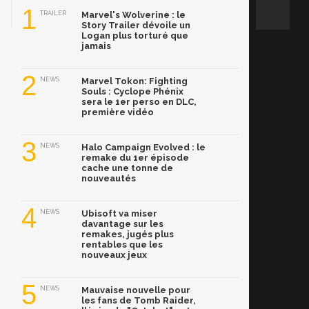
1
TRAILER
Marvel's Wolverine : le
Story Trailer dévoile un
Logan plus torturé que
jamais
2
NEWS
Marvel Tokon: Fighting
Souls : Cyclope Phénix
sera le 1er perso en DLC,
première vidéo
3
NEWS
Halo Campaign Evolved : le
remake du 1er épisode
cache une tonne de
nouveautés
4
NEWS
Ubisoft va miser
davantage sur les
remakes, jugés plus
rentables que les
nouveaux jeux
5
NEWS
Mauvaise nouvelle pour
les fans de Tomb Raider,