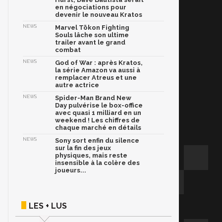
en négociations pour
devenir le nouveau Kratos
NEWS
Marvel Tōkon Fighting
Souls lâche son ultime
trailer avant le grand
combat
NEWS
God of War : après Kratos,
la série Amazon va aussi à
remplacer Atreus et une
autre actrice
NEWS
Spider-Man Brand New
Day pulvérise le box-office
avec quasi 1 milliard en un
weekend ! Les chiffres de
chaque marché en détails
NEWS
Sony sort enfin du silence
sur la fin des jeux
physiques, mais reste
insensible à la colère des
joueurs...
LES + LUS