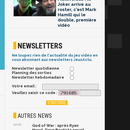
Joker arrive au
roster, c'est Mark
Hamill qui le
double, première
vidéo
NEWSLETTERS
Ne loupez rien de l'actualité du jeu vidéo en
vous abonnant aux newsletters JeuxActu.
Newsletter quotidienne
Planning des sorties
Newsletter hebdomadaire
Votre email :
Veuillez saisir ce code :
AUTRES NEWS
NEWS
God of War : après Ryan
Hurst, Dave Bautista serait