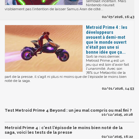
semblait incertain. Mais
Nintendo n’aurait
visiblement pas l’intention de laisser Samus Aran de côté...
02/07/2026, 16:43
Metroid Prime 4 : les
développeurs
avouent à demi-mot
que le monde ouvert
n'était pas une si
bonne idée que ça...
Sorti le mois dernier,
Metroid Prime 4 est un
jeu qui est loin d'avoir fait
l'unanimité. Avec son
78% sur Metacritic de la
part de la presse, il s'agit ni plus ni moins que de l'épisode le moins bien
noté de la saga.
02/01/2026, 14:53
Test Metroid Prime 4 Beyond : un jeu mal compris ou mal fini ?
10/12/2025, 20:28
Metroid Prime 4 : c'est l'épisode le moins bien noté de la
saga, voici les tests de la presse
02/12/2025, 16:22