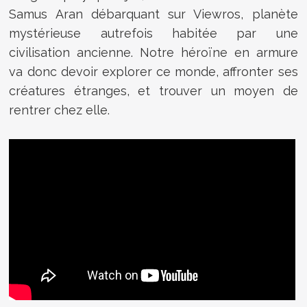
Samus Aran débarquant sur Viewros, planète
mystérieuse autrefois habitée par une
civilisation ancienne. Notre héroïne en armure
va donc devoir explorer ce monde, affronter ses
créatures étranges, et trouver un moyen de
rentrer chez elle.