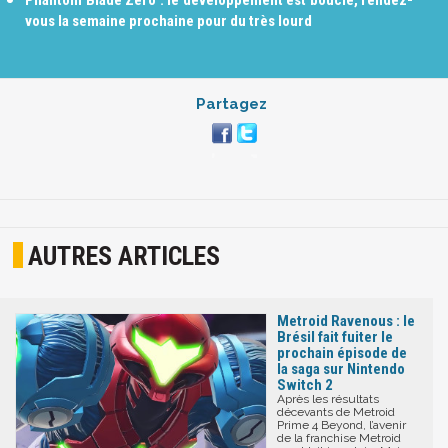
Phantom Blade Zero : le développement est bouclé, rendez-
vous la semaine prochaine pour du très lourd
Partagez
AUTRES ARTICLES
Metroid Ravenous : le
Brésil fait fuiter le
prochain épisode de
la saga sur Nintendo
Switch 2
Après les résultats
décevants de Metroid
Prime 4 Beyond, l’avenir
de la franchise Metroid