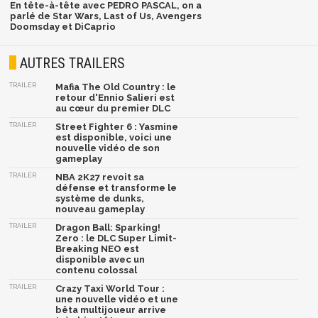
En tête-à-tête avec PEDRO PASCAL, on a
parlé de Star Wars, Last of Us, Avengers
Doomsday et DiCaprio
AUTRES TRAILERS
TRAILER
Mafia The Old Country : le
retour d'Ennio Salieri est
au cœur du premier DLC
TRAILER
Street Fighter 6 : Yasmine
est disponible, voici une
nouvelle vidéo de son
gameplay
TRAILER
NBA 2K27 revoit sa
défense et transforme le
système de dunks,
nouveau gameplay
TRAILER
Dragon Ball: Sparking!
Zero : le DLC Super Limit-
Breaking NEO est
disponible avec un
contenu colossal
TRAILER
Crazy Taxi World Tour :
une nouvelle vidéo et une
bêta multijoueur arrive