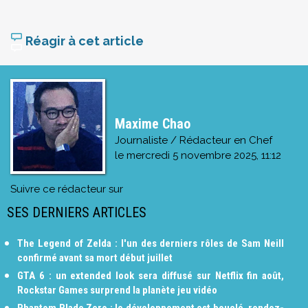
Réagir à cet article
Maxime Chao
Journaliste / Rédacteur en Chef
le
mercredi 5 novembre 2025, 11:12
Suivre ce rédacteur sur
SES DERNIERS ARTICLES
The Legend of Zelda : l'un des derniers rôles de Sam Neill
confirmé avant sa mort début juillet
GTA 6 : un extended look sera diffusé sur Netflix fin août,
Rockstar Games surprend la planète jeu vidéo