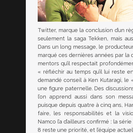
Twitter, marque la conclusion d’un r
seulement la saga Tekken, mais aussi
Dans un long message, le producteu
marqué ces dernières années par la di
mentors qu’il respectait profondéme
« réfléchir au temps qu’il lui reste 
demandé conseil à Ken Kutaragi, le «
une figure paternelle. Des discussions
l’on apprend aussi dans son messa
puisque depuis quatre à cinq ans, Ha
faire, les responsabilités et la vi
Namco l’a d’ailleurs confirmé : la sé
8 reste une priorité, et l’équipe actu