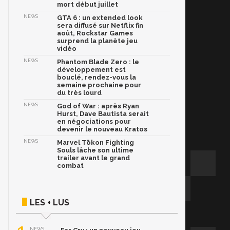
mort début juillet
NEWS
GTA 6 : un extended look
sera diffusé sur Netflix fin
août, Rockstar Games
surprend la planète jeu
vidéo
NEWS
Phantom Blade Zero : le
développement est
bouclé, rendez-vous la
semaine prochaine pour
du très lourd
NEWS
God of War : après Ryan
Hurst, Dave Bautista serait
en négociations pour
devenir le nouveau Kratos
NEWS
Marvel Tōkon Fighting
Souls lâche son ultime
trailer avant le grand
combat
LES + LUS
NEWS