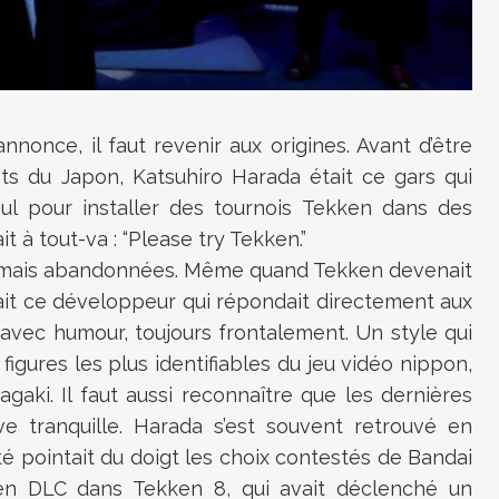
nonce, il faut revenir aux origines. Avant d’être
nts du Japon, Katsuhiro Harada était ce gars qui
eul pour installer des tournois Tekken dans des
t à tout-va : “Please try Tekken.”
 a jamais abandonnées. Même quand Tekken devenait
it ce développeur qui répondait directement aux
avec humour, toujours frontalement. Un style qui
 figures les plus identifiables du jeu vidéo nippon,
gaki. Il faut aussi reconnaître que les dernières
e tranquille. Harada s’est souvent retrouvé en
 pointait du doigt les choix contestés de Bandai
en DLC dans Tekken 8, qui avait déclenché un