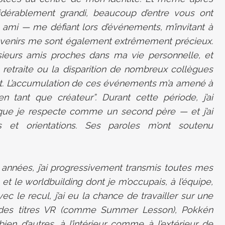
idérablement grandi, beaucoup d’entre vous ont
 ami — me défiant lors d’événements, m’invitant à
ouvenirs me sont également extrêmement précieux.
usieurs amis proches dans ma vie personnelle, et
a retraite ou la disparition de nombreux collègues
t. L’accumulation de ces événements m’a amené à
n tant que créateur”. Durant cette période, j’ai
ue je respecte comme un second père — et j’ai
 et orientations. Ses paroles m’ont soutenu
 années, j’ai progressivement transmis toutes mes
s et le worldbuilding dont je m’occupais, à l’équipe,
ec le recul, j’ai eu la chance de travailler sur une
— des titres VR (comme Summer Lesson), Pokkén
bien d’autres, à l’intérieur comme à l’extérieur de