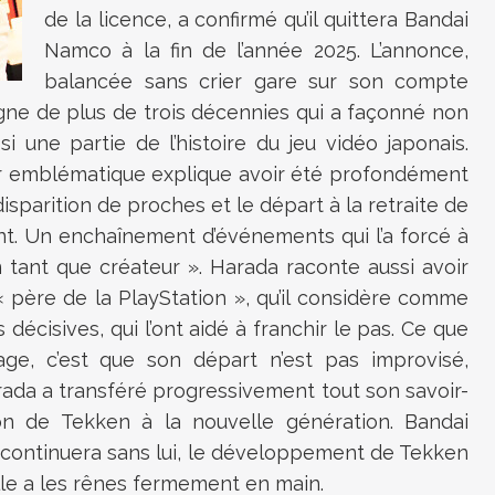
de la licence, a confirmé qu’il quittera Bandai
Namco à la fin de l’année 2025. L’annonce,
balancée sans crier gare sur son compte
ègne de plus de trois décennies qui a façonné non
 une partie de l’histoire du jeu vidéo japonais.
r emblématique explique avoir été profondément
sparition de proches et le départ à la retraite de
nt. Un enchaînement d’événements qui l’a forcé à
en tant que créateur ». Harada raconte aussi avoir
 père de la PlayStation », qu’il considère comme
 décisives, qui l’ont aidé à franchir le pas. Ce que
ge, c’est que son départ n’est pas improvisé,
rada a transféré progressivement tout son savoir-
sion de Tekken à la nouvelle génération. Bandai
rie continuera sans lui, le développement de Tekken
elle a les rênes fermement en main.