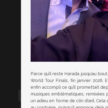
Parce qu’il reste Harada jusqu’au bou
World Tour Finals, fin janvier 2026. 
enfin accompli ce qu’il promettait de
musiques emblématiques, remixées pa
un adieu en forme de clin d’œil. Cela 
au contraire, puisqu'il annonce déjà qu