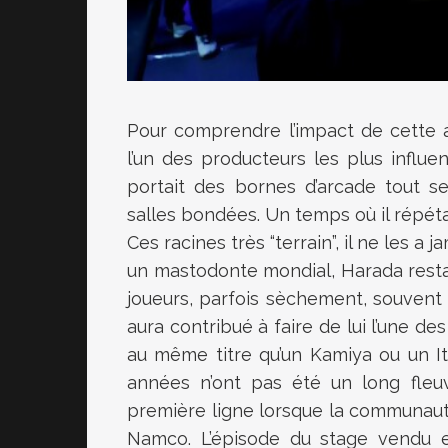
Pour comprendre l’impact de cette an
l’un des producteurs les plus influe
portait des bornes d’arcade tout s
salles bondées. Un temps où il répétai
Ces racines très “terrain”, il ne les
un mastodonte mondial, Harada resta
joueurs, parfois sèchement, souvent 
aura contribué à faire de lui l’une des
au même titre qu’un Kamiya ou un Ita
années n’ont pas été un long fleuv
première ligne lorsque la communauté
Namco. L’épisode du stage vendu 