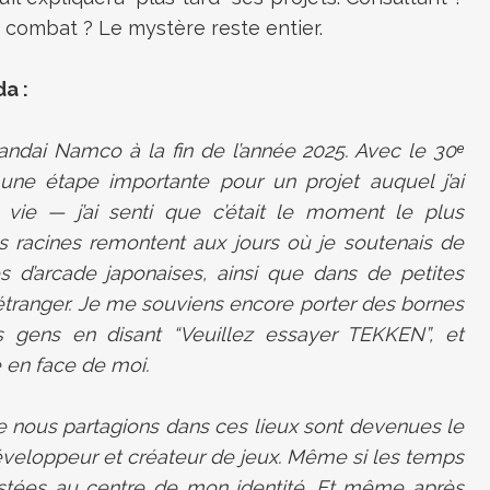
 combat ? Le mystère reste entier.
a :
 Bandai Namco à la fin de l’année 2025. Avec le 30ᵉ
une étape importante pour un projet auquel j’ai
ie — j’ai senti que c’était le moment le plus
s racines remontent aux jours où je soutenais de
es d’arcade japonaises, ainsi que dans de petites
étranger. Je me souviens encore porter des bornes
 gens en disant “Veuillez essayer TEKKEN”, et
e en face de moi.
e nous partagions dans ces lieux sont devenues le
éveloppeur et créateur de jeux. Même si les temps
estées au centre de mon identité. Et même après