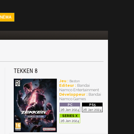
INÉMA
TEKKEN 8
Jeu :
Baston
Editeur :
Bandai
Namco Entertainment
Développeur :
Bandai
Namco Games
26 Jan 2024
26 Jan 2024
26 Jan 2024