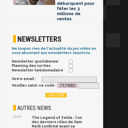
débarquent pour
fêter les 3
millions de
ventes
NEWSLETTERS
Ne loupez rien de l'actualité du jeu vidéo en
vous abonnant aux newsletters JeuxActu.
Newsletter quotidienne
Planning des sorties
Newsletter hebdomadaire
Votre email :
Veuillez saisir ce code :
AUTRES NEWS
NEWS
The Legend of Zelda : l'un
des derniers rôles de Sam
Neill confirmé avant sa