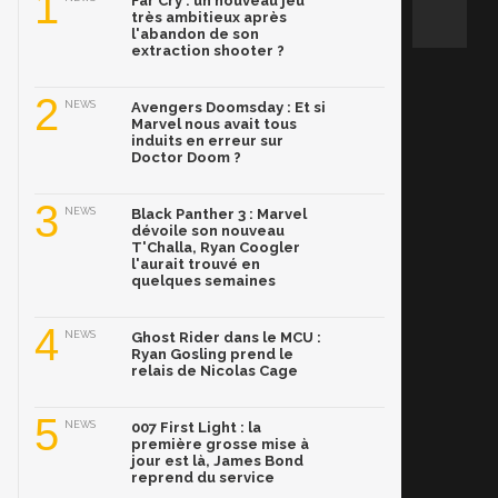
1
Far Cry : un nouveau jeu
très ambitieux après
l'abandon de son
extraction shooter ?
2
NEWS
Avengers Doomsday : Et si
Marvel nous avait tous
induits en erreur sur
Doctor Doom ?
3
NEWS
Black Panther 3 : Marvel
dévoile son nouveau
T'Challa, Ryan Coogler
l'aurait trouvé en
quelques semaines
4
NEWS
Ghost Rider dans le MCU :
Ryan Gosling prend le
relais de Nicolas Cage
5
NEWS
007 First Light : la
première grosse mise à
jour est là, James Bond
reprend du service