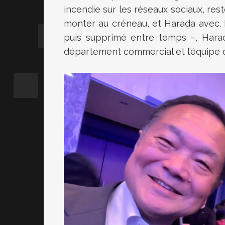
incendie sur les réseaux sociaux, reste
monter au créneau, et Harada avec.
puis supprimé entre temps –, Harada
département commercial et l’équipe