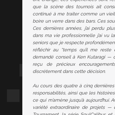
que la scène des tournois ait cons
continué à me traiter comme un vieil
boire un verre dans des bars. Ces s
Ces dernières années, j’ai perdu pl
dans ma vie professionnelle j’ai vu l
seniors que je respecte profondémen
réfléchir au “temps qu’il me reste e
demandé conseil à Ken Kutaragi — q
reçu de précieux encouragements
discrètement dans cette décision.
Au cours des quatre à cinq dernières
responsabilités, ainsi que les histoire
ce qui m’amène jusqu’à aujourd’hui. Av
variété extraordinaire de projets 
Tournament, la série SoulCalibur, et 