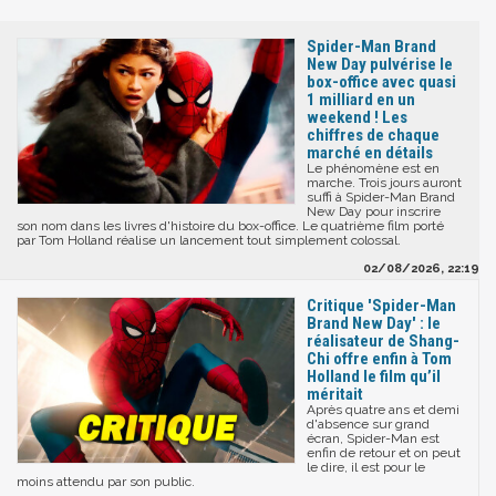
Spider-Man Brand
New Day pulvérise le
box-office avec quasi
1 milliard en un
weekend ! Les
chiffres de chaque
marché en détails
Le phénomène est en
marche. Trois jours auront
suffi à Spider-Man Brand
New Day pour inscrire
son nom dans les livres d'histoire du box-office. Le quatrième film porté
par Tom Holland réalise un lancement tout simplement colossal.
02/08/2026, 22:19
Critique 'Spider-Man
Brand New Day' : le
réalisateur de Shang-
Chi offre enfin à Tom
Holland le film qu’il
méritait
Après quatre ans et demi
d'absence sur grand
écran, Spider-Man est
enfin de retour et on peut
le dire, il est pour le
moins attendu par son public.