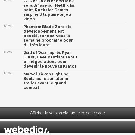
GTA 6 : un extended look
sera diffusé sur Netflix fin
août, Rockstar Games
surprend la planète jeu
vidéo
NEWS
Phantom Blade Zero : le
développement est
bouclé, rendez-vous la
semaine prochaine pour
du très lourd
NEWS
God of War : après Ryan
Hurst, Dave Bautista serait
en négociations pour
devenir le nouveau Kratos
NEWS
Marvel Tōkon Fighting
Souls lâche son ultime
trailer avant le grand
combat
Afficher la version classique de cette page