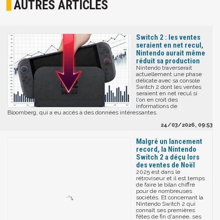
AUTRES ARTICLES
Switch 2 : les ventes
seraient en net recul,
Nintendo aurait même
réduit sa production
Nintendo traverserait
actuellement une phase
délicate avec sa console
Switch 2 dont les ventes
seraient en net recul si
l'on en croit des
informations de
Bloomberg, qui a eu accès à des données intéressantes.
24/03/2026, 09:53
Malgré un lancement
record, la Nintendo
Switch 2 a déçu lors
des ventes de Noël
2025 est dans le
rétroviseur et il est temps
de faire le bilan chiffré
pour de nombreuses
sociétés. Et concernant la
Nintendo Switch 2 qui
connaît ses premières
fêtes de fin d'année, ses