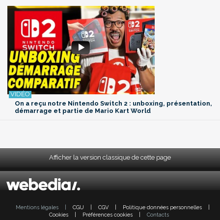
On a reçu notre Nintendo Switch 2 : unboxing, présentation,
démarrage et partie de Mario Kart World
Afficher la version classique de cette page
Mentions légales
|
CGU
|
CGV
|
Politique données personnelles
|
Cookies
|
Préférences cookies
|
Contacts