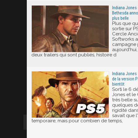
Indiana Jones e
Bethesda anno
plus belle
Plus que qu
sortie sur P
Cercle Anci
Softworks a
campagne p
aujourd'hui,
deux trailers qui sont publiés, histoire d
Indiana Jones e
de la version P
bientôt
Sorti le 6 
Jones et le
très belle s
quelques dé
rigidité dan
savait que l
temporaire, mais pour combien de temps,