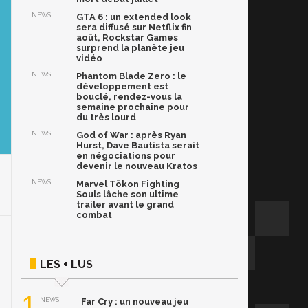
NEWS
GTA 6 : un extended look
sera diffusé sur Netflix fin
août, Rockstar Games
surprend la planète jeu
vidéo
NEWS
Phantom Blade Zero : le
développement est
bouclé, rendez-vous la
semaine prochaine pour
du très lourd
NEWS
God of War : après Ryan
Hurst, Dave Bautista serait
en négociations pour
devenir le nouveau Kratos
NEWS
Marvel Tōkon Fighting
Souls lâche son ultime
trailer avant le grand
combat
LES + LUS
1
NEWS
Far Cry : un nouveau jeu