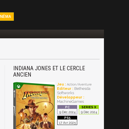
INÉMA
INDIANA JONES ET LE CERCLE
ANCIEN
Jeu :
Action/Aventure
Editeur :
Bethesda
Softworks
Développeur :
MachineGames
9 Déc 2024
9 Déc 2024
17 Avr 2025