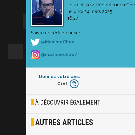
Journaliste / Rédacteur en Che
le lundi 24 mars 2025
16:27
Suivre ce rédacteur sur
@MaximeChao
@maximechao/
Donnez votre avis
Osef
Furieux
Blasé
À DÉCOUVRIR ÉGALEMENT
Osef
AUTRES ARTICLES
Joyeux
Excité