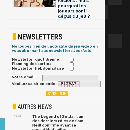
Anciens : mais
pourquoi les
joueurs sont
déçus du jeu ?
NEWSLETTERS
Ne loupez rien de l'actualité du jeu vidéo en
vous abonnant aux newsletters JeuxActu.
Newsletter quotidienne
Planning des sorties
Newsletter hebdomadaire
Votre email :
Veuillez saisir ce code :
AUTRES NEWS
NEWS
The Legend of Zelda : l'un
des derniers rôles de Sam
Neill confirmé avant sa
mort début juillet