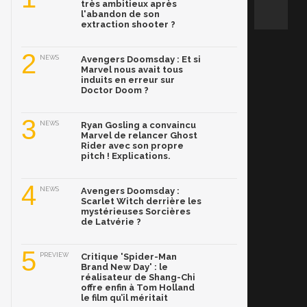
très ambitieux après
l'abandon de son
extraction shooter ?
2
NEWS
Avengers Doomsday : Et si
Marvel nous avait tous
induits en erreur sur
Doctor Doom ?
3
NEWS
Ryan Gosling a convaincu
Marvel de relancer Ghost
Rider avec son propre
pitch ! Explications.
4
NEWS
Avengers Doomsday :
Scarlet Witch derrière les
mystérieuses Sorcières
de Latvérie ?
5
PREVIEW
Critique 'Spider-Man
Brand New Day' : le
réalisateur de Shang-Chi
offre enfin à Tom Holland
le film qu’il méritait