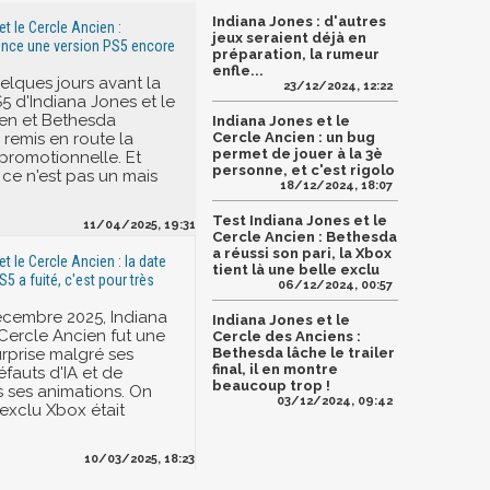
Indiana Jones : d'autres
t le Cercle Ancien :
jeux seraient déjà en
nce une version PS5 encore
préparation, la rumeur
enfle...
elques jours avant la
23/12/2024, 12:22
S5 d'Indiana Jones et le
en et Bethesda
Indiana Jones et le
 remis en route la
Cercle Ancien : un bug
permet de jouer à la 3è
romotionnelle. Et
personne, et c'est rigolo
 ce n'est pas un mais
18/12/2024, 18:07
Test Indiana Jones et le
11/04/2025, 19:31
Cercle Ancien : Bethesda
a réussi son pari, la Xbox
t le Cercle Ancien : la date
tient là une belle exclu
S5 a fuité, c'est pour très
06/12/2024, 00:57
décembre 2025, Indiana
Indiana Jones et le
 Cercle Ancien fut une
Cercle des Anciens :
urprise malgré ses
Bethesda lâche le trailer
final, il en montre
fauts d'IA et de
beaucoup trop !
s ses animations. On
03/12/2024, 09:42
'exclu Xbox était
10/03/2025, 18:23