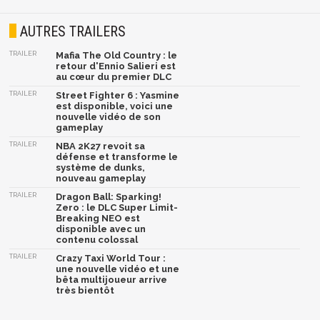
AUTRES TRAILERS
TRAILER
Mafia The Old Country : le
retour d'Ennio Salieri est
au cœur du premier DLC
TRAILER
Street Fighter 6 : Yasmine
est disponible, voici une
nouvelle vidéo de son
gameplay
TRAILER
NBA 2K27 revoit sa
défense et transforme le
système de dunks,
nouveau gameplay
TRAILER
Dragon Ball: Sparking!
Zero : le DLC Super Limit-
Breaking NEO est
disponible avec un
contenu colossal
TRAILER
Crazy Taxi World Tour :
une nouvelle vidéo et une
bêta multijoueur arrive
très bientôt