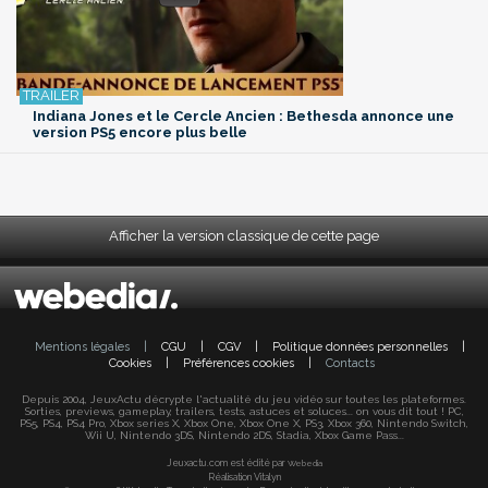
Indiana Jones et le Cercle Ancien : Bethesda annonce une
version PS5 encore plus belle
Afficher la version classique de cette page
Mentions légales
|
CGU
|
CGV
|
Politique données personnelles
|
Cookies
|
Préférences cookies
|
Contacts
Depuis 2004, JeuxActu décrypte l'actualité du jeu vidéo sur toutes les plateformes.
Sorties, previews, gameplay, trailers, tests, astuces et soluces... on vous dit tout ! PC,
PS5, PS4, PS4 Pro, Xbox series X, Xbox One, Xbox One X, PS3, Xbox 360, Nintendo Switch,
Wii U, Nintendo 3DS, Nintendo 2DS, Stadia, Xbox Game Pass...
Jeuxactu.com est édité par
Webedia
Réalisation Vitalyn