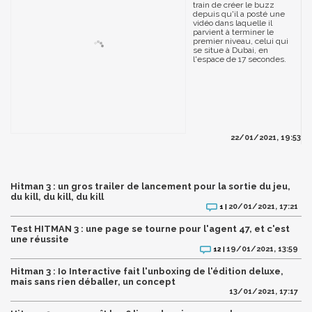
train de créer le buzz
depuis qu'il a posté une
vidéo dans laquelle il
parvient à terminer le
premier niveau, celui qui
se situe à Dubai, en
l'espace de 17 secondes.
22/01/2021, 19:53
Hitman 3 : un gros trailer de lancement pour la sortie du jeu,
du kill, du kill, du kill
20/01/2021, 17:21
1 |
Test HITMAN 3 : une page se tourne pour l'agent 47, et c'est
une réussite
19/01/2021, 13:59
12 |
Hitman 3 : Io Interactive fait l'unboxing de l'édition deluxe,
mais sans rien déballer, un concept
13/01/2021, 17:17