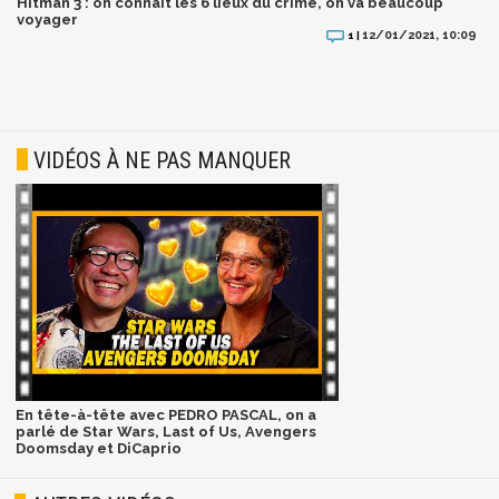
Hitman 3 : on connaît les 6 lieux du crime, on va beaucoup
voyager
12/01/2021, 10:09
1 |
VIDÉOS À NE PAS MANQUER
En tête-à-tête avec PEDRO PASCAL, on a
parlé de Star Wars, Last of Us, Avengers
Doomsday et DiCaprio