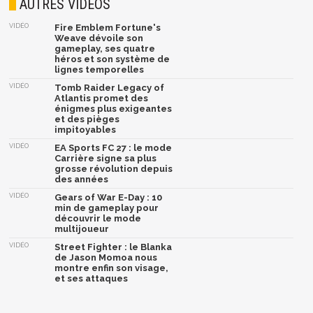
AUTRES VIDÉOS
VIDÉO
Fire Emblem Fortune's
Weave dévoile son
gameplay, ses quatre
héros et son système de
lignes temporelles
VIDÉO
Tomb Raider Legacy of
Atlantis promet des
énigmes plus exigeantes
et des pièges
impitoyables
VIDÉO
EA Sports FC 27 : le mode
Carrière signe sa plus
grosse révolution depuis
des années
VIDÉO
Gears of War E-Day : 10
min de gameplay pour
découvrir le mode
multijoueur
VIDÉO
Street Fighter : le Blanka
de Jason Momoa nous
montre enfin son visage,
et ses attaques