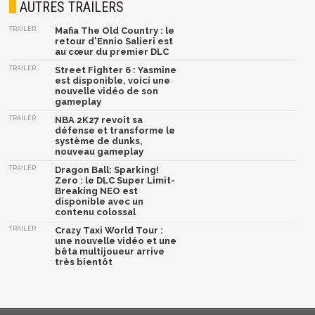
AUTRES TRAILERS
TRAILER
Mafia The Old Country : le
retour d'Ennio Salieri est
au cœur du premier DLC
TRAILER
Street Fighter 6 : Yasmine
est disponible, voici une
nouvelle vidéo de son
gameplay
TRAILER
NBA 2K27 revoit sa
défense et transforme le
système de dunks,
nouveau gameplay
TRAILER
Dragon Ball: Sparking!
Zero : le DLC Super Limit-
Breaking NEO est
disponible avec un
contenu colossal
TRAILER
Crazy Taxi World Tour :
une nouvelle vidéo et une
bêta multijoueur arrive
très bientôt