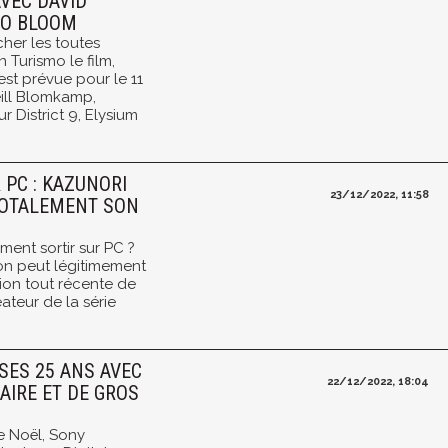
VEC DAVID
DO BLOOM
cher les toutes
 Turismo le film,
est prévue pour le 11
eill Blomkamp,
District 9, Elysium
 PC : KAZUNORI
23/12/2022, 11:58
TOTALEMENT SON
iment sortir sur PC ?
'on peut légitimement
tion tout récente de
ateur de la série
SES 25 ANS AVEC
22/12/2022, 18:04
AIRE ET DE GROS
e Noël, Sony