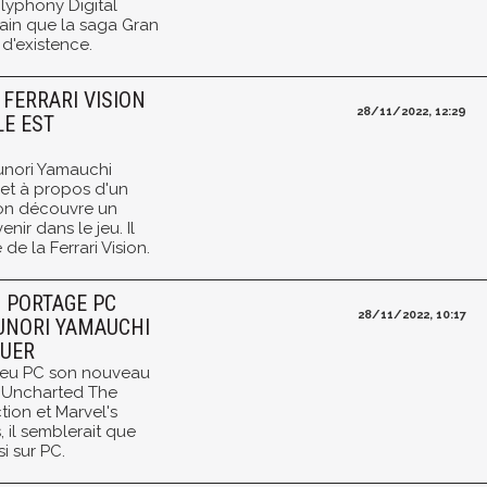
olyphony Digital
ain que la saga Gran
 d'existence.
 FERRARI VISION
28/11/2022, 12:29
LE EST
unori Yamauchi
net à propos d'un
'on découvre un
ir dans le jeu. Il
 de la Ferrari Vision.
N PORTAGE PC
28/11/2022, 10:17
UNORI YAMAUCHI
QUER
u jeu PC son nouveau
s Uncharted The
tion et Marvel's
 il semblerait que
i sur PC.