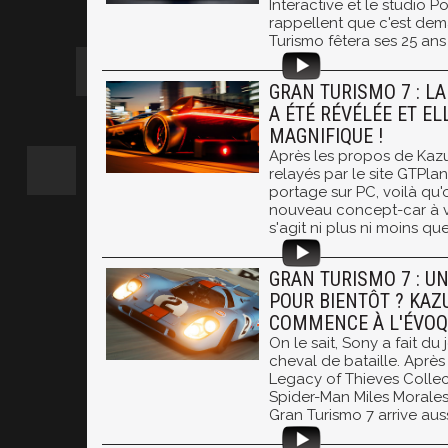
Interactive et le studio P
rappellent que c'est dem
Turismo fêtera ses 25 ans
GRAN TURISMO 7 : LA
A ÉTÉ RÉVÉLÉE ET EL
MAGNIFIQUE !
Après les propos de Kaz
relayés par le site GTPla
portage sur PC, voilà qu
nouveau concept-car à ven
s'agit ni plus ni moins que
GRAN TURISMO 7 : U
POUR BIENTÔT ? KAZ
COMMENCE À L'ÉVO
On le sait, Sony a fait d
cheval de bataille. Aprè
Legacy of Thieves Collec
Spider-Man Miles Morales,
Gran Turismo 7 arrive auss