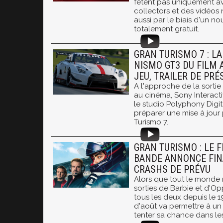
fêtent pas uniquement a
collectors et des vidéos 
aussi par le biais d'un no
totalement gratuit.
GRAN TURISMO 7 : LA
NISMO GT3 DU FILM 
JEU, TRAILER DE PR
A l'approche de la sortie
au cinéma, Sony Interact
le studio Polyphony Digi
préparer une mise à jour 
Turismo 7.
GRAN TURISMO : LE F
BANDE ANNONCE FINA
CRASHS DE PRÉVU
Alors que tout le monde 
sorties de Barbie et d'Op
tous les deux depuis le 19
d'août va permettre à un 
tenter sa chance dans les