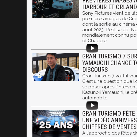
PREMIÈRES IMAGES A
HARBOUR ET ORLAN
Sony Pictures vient de lâ
premières images de Gran
dont la sortie au cinéma 
août 2023. Réalisé par N
mondialement connu pour 
et Chappie.
GRAN TURISMO 7 SUR
YAMAUCHI CHANGE 
DISCOURS
Gran Turismo 7 va-t-il vra
C'est une question que l
se poser après l'interven
Kazunori Yamauchi, le cré
automobile.
GRAN TURISMO FÊTE 
UNE VIDÉO ANNIVERS
CHIFFRES DE VENTES
A l'approche des fêtes d