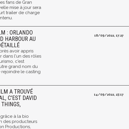
es fans de Gran
elle mise à jour sera
t trailer de charge
ntenu.
LM : ORLANDO
18/09/2022, 17:27
ID HARBOUR AU
DÉTAILLÉ
près avoir appris
r dans l'un des rôles
urismo, c'est
autre grand nom du
ejoindre le casting
FILM A TROUVÉ
14/09/2022, 23:17
L, C'EST DAVID
 THINGS,
 grâce à la bio
un des producteurs
ion Productions,