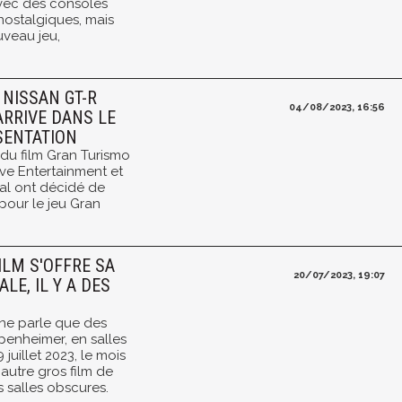
vec des consoles
nostalgiques, mais
uveau jeu,
 NISSAN GT-R
04/08/2023, 16:56
ARRIVE DANS LE
ÉSENTATION
 du film Gran Turismo
ive Entertainment et
tal ont décidé de
pour le jeu Gran
ILM S'OFFRE SA
20/07/2023, 19:07
LE, IL Y A DES
ne parle que des
penheimer, en salles
 juillet 2023, le mois
autre gros film de
 salles obscures.