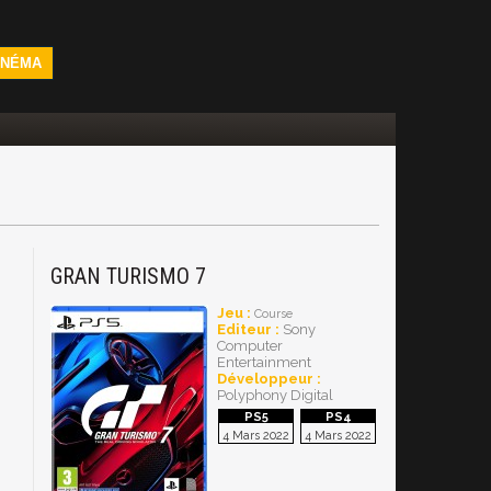
INÉMA
GRAN TURISMO 7
Jeu :
Course
Editeur :
Sony
Computer
Entertainment
Développeur :
Polyphony Digital
4 Mars 2022
4 Mars 2022