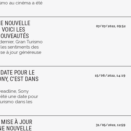
ismo au cinéma a été
.
NE NOUVELLE
07/07/2022, 09:52
, VOICI LES
NOUVEAUTÉS
dernier, Gran Turismo
 les sentiments des
mise à jour généreuse
 DATE POUR LE
15/06/2022, 14:19
ONY, C'EST DANS
Deadline, Sony
rrêté une date pour
Turismo dans les
 MISE À JOUR
31/05/2022, 12:59
UNE NOUVELLE