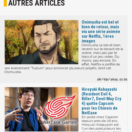
AUTRES ARTICLES
Onimusha est bel et
bien de retour, mais
via une série animée
sur Netflix, 1ères
images
Onimusha va bel et bien
revenir sur le devant de la
scène, mais pas par le
biais d'un jeu vidéo. Du
moins, pas encore. En
effet, Netflix a profité de
son événement "Tudum" pour annoncer plusieurs projets, dont cet
Onimusha.
26/09/2022, 11:01
Hiroyuki Kobayashi
(Resident Evil 4,
Killer7, Devil May Cry
4) quitte Capcom
pour les Chinois de
NetEase
En poste chez Capcom
depuis près de 26 ans,
Hiroyuki Kobayashi est
l'un des producteurs les