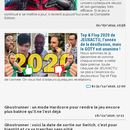
univers cyberpunk réussi
et son gameplay très
efficace. Si le jeu a
continué à se mettre à jour, il revient aujourd'hui avec sa Complete
Edition.
01/07/2022, 10:56
Top & Flop 2020 de
JEUXACTU, l'année
de la désillusion, mais
le GOTY est unanime !
Nous sommes le 31
décembre et comme
chaque année, à cette
date précise, toute
l'équipe de JEUXACTU
se plie à l'exercice du
douloureux Top et Flop
de l'année. On vous fait d'ailleurs quelques révélations.
31/12/2020, 17:00
8 |
Ghostrunner : un mode Hardcore pour rendre le jeu encore
plus balèze qu'il ne l'est déjà
16/12/2020, 17:11
Ghostrunner : voici la date de sortie sur Switch, c'est pour
bientôt et ça va trancher sans pitié