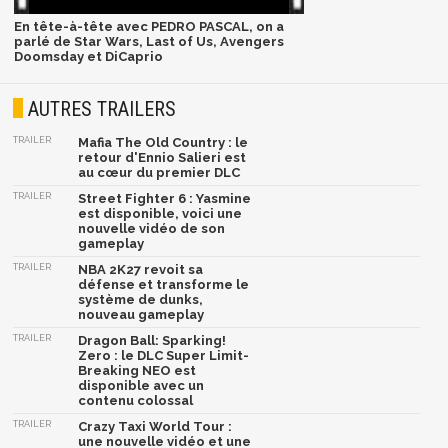
En tête-à-tête avec PEDRO PASCAL, on a
parlé de Star Wars, Last of Us, Avengers
Doomsday et DiCaprio
AUTRES TRAILERS
TRAILER
Mafia The Old Country : le
retour d'Ennio Salieri est
au cœur du premier DLC
TRAILER
Street Fighter 6 : Yasmine
est disponible, voici une
nouvelle vidéo de son
gameplay
TRAILER
NBA 2K27 revoit sa
défense et transforme le
système de dunks,
nouveau gameplay
TRAILER
Dragon Ball: Sparking!
Zero : le DLC Super Limit-
Breaking NEO est
disponible avec un
contenu colossal
TRAILER
Crazy Taxi World Tour :
une nouvelle vidéo et une