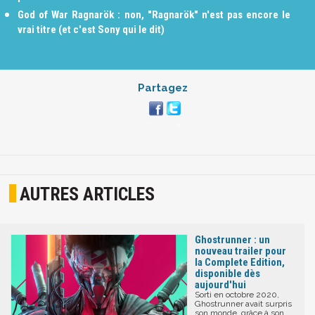
God of War Ragnarök : non, "Ragnarök" n'est pas encore le
vrai titre (et c'est Sony qui le dit)
Partagez
AUTRES ARTICLES
Ghostrunner : un
nouveau trailer pour
la Complete Edition,
disponible dès
aujourd'hui
Sorti en octobre 2020,
Ghostrunner avait surpris
son monde, grâce à son