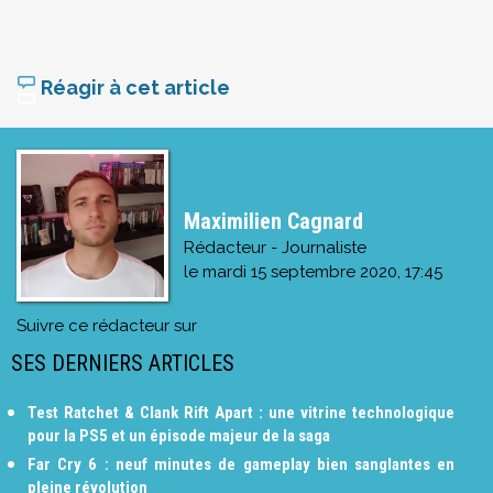
Réagir à cet article
Maximilien Cagnard
Rédacteur - Journaliste
le
mardi 15 septembre 2020, 17:45
Suivre ce rédacteur sur
SES DERNIERS ARTICLES
Test Ratchet & Clank Rift Apart : une vitrine technologique
pour la PS5 et un épisode majeur de la saga
Far Cry 6 : neuf minutes de gameplay bien sanglantes en
pleine révolution