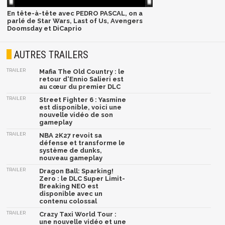
En tête-à-tête avec PEDRO PASCAL, on a
parlé de Star Wars, Last of Us, Avengers
Doomsday et DiCaprio
AUTRES TRAILERS
TRAILER
Mafia The Old Country : le
retour d'Ennio Salieri est
au cœur du premier DLC
TRAILER
Street Fighter 6 : Yasmine
est disponible, voici une
nouvelle vidéo de son
gameplay
TRAILER
NBA 2K27 revoit sa
défense et transforme le
système de dunks,
nouveau gameplay
TRAILER
Dragon Ball: Sparking!
Zero : le DLC Super Limit-
Breaking NEO est
disponible avec un
contenu colossal
TRAILER
Crazy Taxi World Tour :
une nouvelle vidéo et une