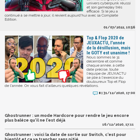
univers cyberpunk réussi
et son gameplay très
efficace. Si le jeu a
continué à se mettre à jour, il revient aujourd'hui avec sa Complete
Edition.
01/07/2022, 10:56
Top & Flop 2020 de
JEUXACTU, l'année
de la désillusion, mais
le GOTY est unanime !
Nous sommes le 31
décembre et comme
chaque année, à cette
date précise, toute
l'équipe de JEUXACTU
se plie à l'exercice du
douloureux Top et Flop
de l'année. On vous fait d'ailleurs quelques révélations.
31/12/2020, 17:00
8 |
Ghostrunner : un mode Hardcore pour rendre le jeu encore
plus balèze qu'il ne l'est déjà
16/12/2020, 17:11
Ghostrunner : voici la date de sortie sur Switch, c'est pour
bientôt et ça va trancher sans pitié