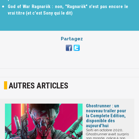
God of War Ragnarök : non, "Ragnarök" n'est pas encore le
vrai titre (et c'est Sony qui le dit)
Partagez
AUTRES ARTICLES
Ghostrunner : un
nouveau trailer pour
la Complete Edition,
disponible dès
aujourd'hui
Sorti en octobre 2020,
Ghostrunner avait surpris
son monde, grâce à son