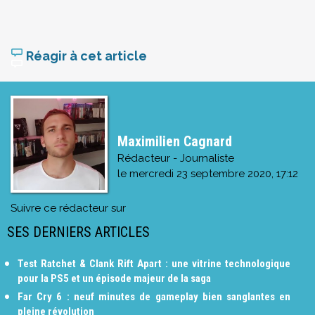
Réagir à cet article
Maximilien Cagnard
Rédacteur - Journaliste
le
mercredi 23 septembre 2020, 17:12
Suivre ce rédacteur sur
SES DERNIERS ARTICLES
Test Ratchet & Clank Rift Apart : une vitrine technologique
pour la PS5 et un épisode majeur de la saga
Far Cry 6 : neuf minutes de gameplay bien sanglantes en
pleine révolution