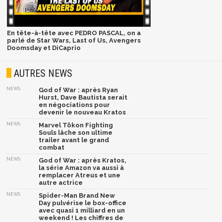
En tête-à-tête avec PEDRO PASCAL, on a
parlé de Star Wars, Last of Us, Avengers
Doomsday et DiCaprio
AUTRES NEWS
NEWS
God of War : après Ryan
Hurst, Dave Bautista serait
en négociations pour
devenir le nouveau Kratos
NEWS
Marvel Tōkon Fighting
Souls lâche son ultime
trailer avant le grand
combat
NEWS
God of War : après Kratos,
la série Amazon va aussi à
remplacer Atreus et une
autre actrice
NEWS
Spider-Man Brand New
Day pulvérise le box-office
avec quasi 1 milliard en un
weekend ! Les chiffres de