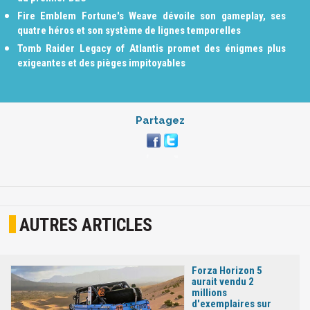
Fire Emblem Fortune's Weave dévoile son gameplay, ses
quatre héros et son système de lignes temporelles
Tomb Raider Legacy of Atlantis promet des énigmes plus
exigeantes et des pièges impitoyables
Partagez
AUTRES ARTICLES
Forza Horizon 5
aurait vendu 2
millions
d'exemplaires sur