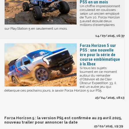
PS5 en un mois
Un chiffre impressionnant
circulerait en coulisses :
selon un ancien employé
de Turn 10, Forza Horizon
5 aurait écoulé deux
millions d’exemplaires
sur PlayStation 5 en seulement un mois.
14/07/2025, 16:37
Forza Horizon 5 sur
PS5 : une nouvelle
ère pour la série de
course emblématique
à la Xbox
Si tous les sujets
tournent en ce moment
autour du remaster
d'Oblivion et de Clair
Obscur Expedition 33, il
est un autre jeu qui
débarque ces prochains jours, à savoir Forza Horizon 5 sur PS5.
23/04/2025, 18:13
Forza Horizon 5 : la version PS5 est confirmée au 29 avril 2025,
nouveau trailer pour annoncer la date
27/02/2025, 19:39