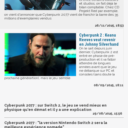
et studios, on fait déjà le
bilan comptable. Chez CD
Projekt Red par exemple,
on vient d'annoncer que Cyberpunk 2077 vient de franchir la barre des 35
millions d’exemplaires vendus
26/11/2025, 18:53
Cyberpunk 2 : Keanu
Reeves veut revenir
en Johnny Silverhand
On le sait depuis juin
dernier, Cyberpunk 2 est
entré en phase de pré-
production et il va falloir
attendre de longues
années avant que le jeu
ne débarque sur PC et
consoles (sans doute la
prochaine générartion), mais le jeu semble
08/09/2025, 18:11
Cyberpunk 2077 : sur Switch 2, le jeu se vend mieux en
physique qu'en démat et il y a une explication
29/08/2025, 15:56
Cyberpunk 2077 : "la version Nintendo Switch 2 sera la
meilleure expérience nomade"