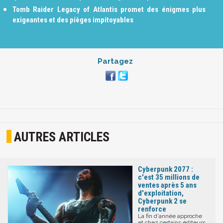
Tomb Raider Legacy of Atlantis promet des énigmes plus
exigeantes et des pièges impitoyables
Partagez
AUTRES ARTICLES
Cyberpunk 2077 :
c'est 35 millions de
ventes après 5 ans
d'exploitation,
Cyberpunk 2 se
renforce
La fin d'année approche
et chez certains éditeurs