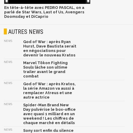
En tête-à-tête avec PEDRO PASCAL, on a
parlé de Star Wars, Last of Us, Avengers
Doomsday et DiCaprio
AUTRES NEWS
NEWS
God of War : après Ryan
Hurst, Dave Bautista serait
en négociations pour
devenir le nouveau Kratos
NEWS
Marvel Tōkon Fighting
Souls lâche son ultime
trailer avant le grand
combat
NEWS
God of War : après Kratos,
la série Amazon va aussi à
remplacer Atreus et une
autre actrice
NEWS
Spider-Man Brand New
Day pulvérise le box-office
avec quasi 1 milliard en un
weekend ! Les chiffres de
chaque marché en détails
NEWS
Sony sort enfin du silence