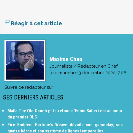
Réagir à cet article
Maxime Chao
Journaliste / Rédacteur en Chef
le
dimanche 13 décembre 2020, 7:06
Suivre ce rédacteur sur
SES DERNIERS ARTICLES
Mafia The Old Country : le retour d'Ennio Salieri est au cœur
du premier DLC
Fire Emblem Fortune's Weave dévoile son gameplay, ses
quatre héros et son système de lignes temporelles