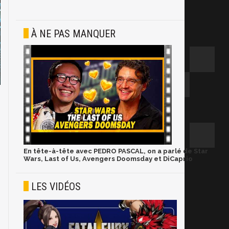
À NE PAS MANQUER
En tête-à-tête avec PEDRO PASCAL, on a parlé de Star
Wars, Last of Us, Avengers Doomsday et DiCaprio
LES VIDÉOS