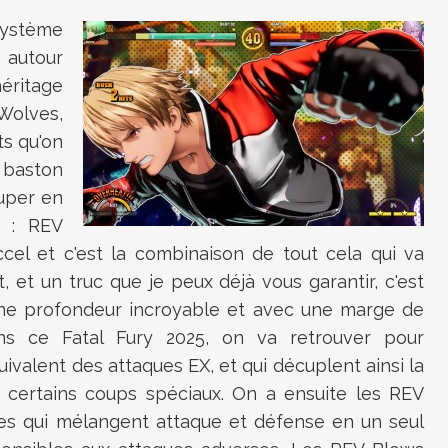
système
 autour
héritage
Wolves,
ts qu'on
 baston
ouper en
s : REV
cel et c'est la combinaison de tout cela qui va
et un truc que je peux déjà vous garantir, c'est
'une profondeur incroyable et avec une marge de
ns ce Fatal Fury 2025, on va retrouver pour
ivalent des attaques EX, et qui décuplent ainsi la
de certains coups spéciaux. On a ensuite les REV
les qui mélangent attaque et défense en un seul