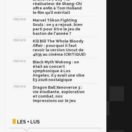
réalisateur de Shang-Chi
offre enfin à Tom Holland
le film qu’il méritait
PREVIEW
Marvel Tōkon Fighting
Souls : on y a rejoué, bien
parti pour être le jeu de
baston de l'année ?
PREVIEW
Kill Bill The Whole Bloody
Affair : pourquoi il faut
revoir la version Uncut de
4h35 au cinéma (CRITIQUE)
PREVIEW
Black Myth Wukong : on
était au concert
symphonique à Los
Angeles, il y avait une vibe
E3 2026 nostalgique
PREVIEW
Dragon Ball Xenoverse 3 :
vie étudiante, exploration
et combat, nos
impressions sur le jeu
LES + LUS