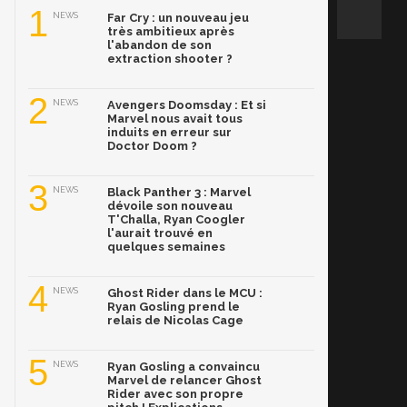
1
NEWS
Far Cry : un nouveau jeu
très ambitieux après
l'abandon de son
extraction shooter ?
2
NEWS
Avengers Doomsday : Et si
Marvel nous avait tous
induits en erreur sur
Doctor Doom ?
3
NEWS
Black Panther 3 : Marvel
dévoile son nouveau
T'Challa, Ryan Coogler
l'aurait trouvé en
quelques semaines
4
NEWS
Ghost Rider dans le MCU :
Ryan Gosling prend le
relais de Nicolas Cage
5
NEWS
Ryan Gosling a convaincu
Marvel de relancer Ghost
Rider avec son propre