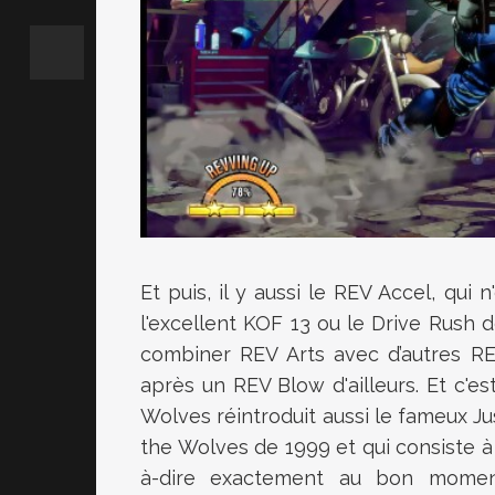
Et puis, il y aussi le REV Accel, qui
l'excellent KOF 13 ou le Drive Rush 
combiner REV Arts avec d’autres RE
après un REV Blow d'ailleurs. Et c'est
Wolves réintroduit aussi le fameux Ju
the Wolves de 1999 et qui consiste à 
à-dire exactement au bon moment