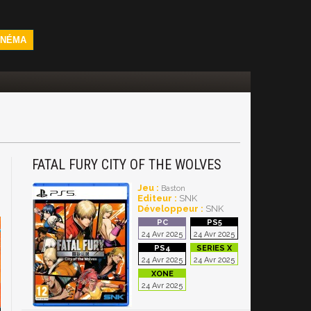
INÉMA
FATAL FURY CITY OF THE WOLVES
Jeu :
Baston
Editeur :
SNK
Développeur :
SNK
24 Avr 2025
24 Avr 2025
24 Avr 2025
24 Avr 2025
24 Avr 2025