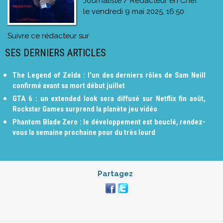
Journaliste / Rédacteur en Chef
le
vendredi 9 mai 2025, 16:50
Suivre ce rédacteur sur
SES DERNIERS ARTICLES
The Legend of Zelda : l'un des derniers rôles de Sam Neill
confirmé avant sa mort début juillet
GTA 6 : un extended look sera diffusé sur Netflix fin août,
Rockstar Games surprend la planète jeu vidéo
Phantom Blade Zero : le développement est bouclé, rendez-
vous la semaine prochaine pour du très lourd
Partagez