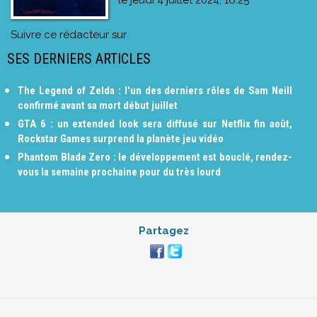
Suivre ce rédacteur sur
SES DERNIERS ARTICLES
The Legend of Zelda : l'un des derniers rôles de Sam Neill
confirmé avant sa mort début juillet
GTA 6 : un extended look sera diffusé sur Netflix fin août,
Rockstar Games surprend la planète jeu vidéo
Phantom Blade Zero : le développement est bouclé, rendez-
vous la semaine prochaine pour du très lourd
Partagez