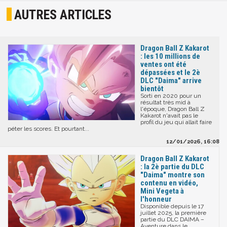
AUTRES ARTICLES
Dragon Ball Z Kakarot
: les 10 millions de
ventes ont été
dépassées et le 2è
DLC "Daima" arrive
bientôt
Sorti en 2020 pour un
résultat très mid à
l'époque, Dragon Ball Z
Kakarot n'avait pas le
profil du jeu qui allait faire
péter les scores. Et pourtant...
12/01/2026, 16:08
Dragon Ball Z Kakarot
: la 2è partie du DLC
"Daima" montre son
contenu en vidéo,
Mini Vegeta à
l'honneur
Disponible depuis le 17
juillet 2025, la première
partie du DLC DAIMA –
Aventure dans le