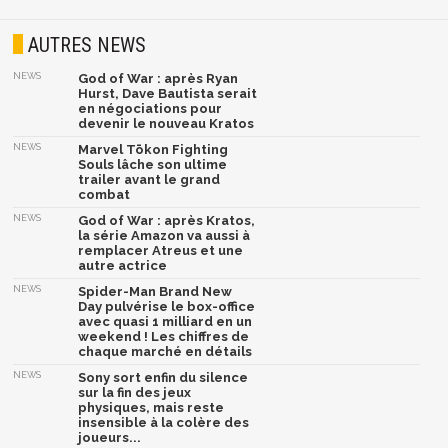
AUTRES NEWS
NEWS
God of War : après Ryan
Hurst, Dave Bautista serait
en négociations pour
devenir le nouveau Kratos
NEWS
Marvel Tōkon Fighting
Souls lâche son ultime
trailer avant le grand
combat
NEWS
God of War : après Kratos,
la série Amazon va aussi à
remplacer Atreus et une
autre actrice
NEWS
Spider-Man Brand New
Day pulvérise le box-office
avec quasi 1 milliard en un
weekend ! Les chiffres de
chaque marché en détails
NEWS
Sony sort enfin du silence
sur la fin des jeux
physiques, mais reste
insensible à la colère des
joueurs...