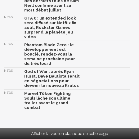
des derniers rôles de Sam
Neill confirmé avant sa
mort début juillet
NEWS
GTA 6 : un extended look
sera diffusé sur Netflix fin
août, Rockstar Games
surprend la planète jeu
vidéo
NEWS
Phantom Blade Zero : le
développement est
bouclé, rendez-vous la
semaine prochaine pour
du très lourd
NEWS
God of War : après Ryan
Hurst, Dave Bautista serait
en négociations pour
devenir le nouveau Kratos
NEWS
Marvel Tōkon Fighting
Souls lâche son ultime
trailer avant le grand
combat
Afficher la version classique de cette page