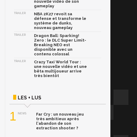
nouvelle vidéo de son
gameplay
TRAILER
NBA 2K27 revoit sa
défense et transforme le
système de dunks,
nouveau gameplay
TRAILER
Dragon Ball: Sparking!
Zero : le DLC Super Limit-
Breaking NEO est
disponible avec un
contenu colossal
TRAILER
Crazy Taxi World Tour :
une nouvelle vidéo et une
bêta multijoueur arrive
très bientôt
LES + LUS
1
NEWS
Far Cry : un nouveau jeu
très ambitieux après
l'abandon de son
extraction shooter ?