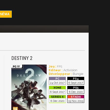
INÉMA
DESTINY 2
Jeu :
FPS
Editeur :
Activision
Développeur :
Bungie
24 Oct 2017
6 Sept 2017
6 Sept 2017
8 Déc 2020
8 Déc 2020
19 Nov 2019