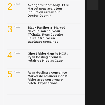
2
NEWS
Avengers Doomsday : Et si
Marvel nous avait tous
induits en erreur sur
Doctor Doom ?
3
NEWS
Black Panther 3 : Marvel
dévoile son nouveau
T'Challa, Ryan Coogler
l'aurait trouvé en
quelques semaines
4
NEWS
Ghost Rider dans le MCU :
Ryan Gosling prend le
relais de Nicolas Cage
5
NEWS
Ryan Gosling a convaincu
Marvel de relancer Ghost
Rider avec son propre
pitch ! Explications.