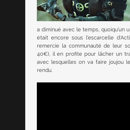
a diminué avec le temps, quoiqu'un un
était encore sous l'escarcelle d'Act
remercie la communauté de leur sout
40€), il en profite pour lâcher un 
avec lesquelles on va faire joujou l
rendu.