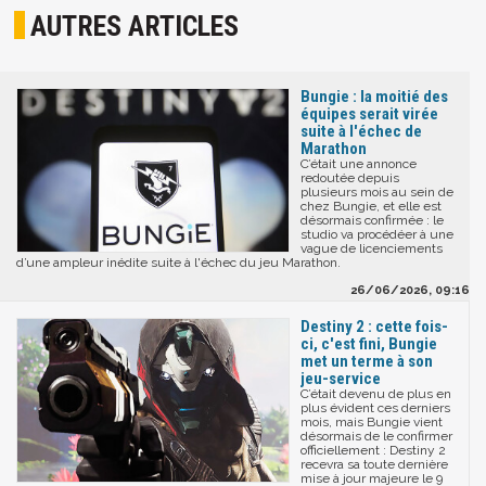
AUTRES ARTICLES
Bungie : la moitié des
équipes serait virée
suite à l'échec de
Marathon
C’était une annonce
redoutée depuis
plusieurs mois au sein de
chez Bungie, et elle est
désormais confirmée : le
studio va procédéer à une
vague de licenciements
d’une ampleur inédite suite à l'échec du jeu Marathon.
26/06/2026, 09:16
Destiny 2 : cette fois-
ci, c'est fini, Bungie
met un terme à son
jeu-service
C’était devenu de plus en
plus évident ces derniers
mois, mais Bungie vient
désormais de le confirmer
officiellement : Destiny 2
recevra sa toute dernière
mise à jour majeure le 9