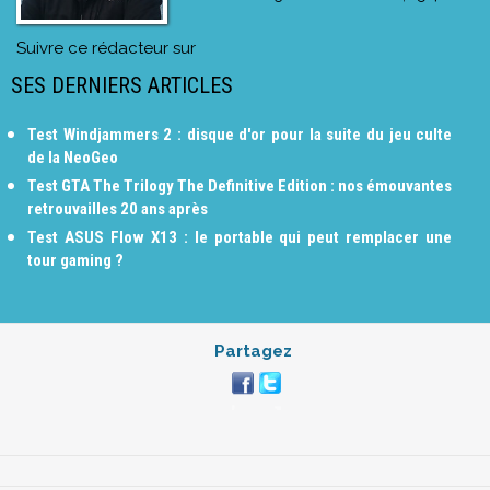
Suivre ce rédacteur sur
SES DERNIERS ARTICLES
Test Windjammers 2 : disque d'or pour la suite du jeu culte
de la NeoGeo
Test GTA The Trilogy The Definitive Edition : nos émouvantes
retrouvailles 20 ans après
Test ASUS Flow X13 : le portable qui peut remplacer une
tour gaming ?
Partagez