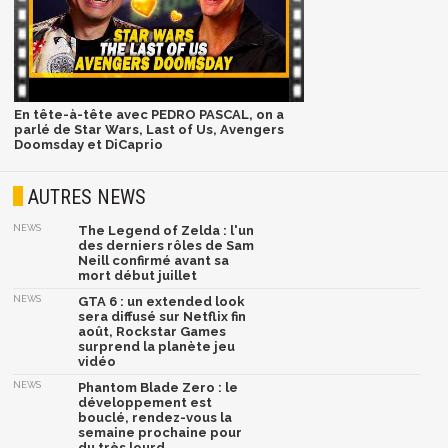
En tête-à-tête avec PEDRO PASCAL, on a
parlé de Star Wars, Last of Us, Avengers
Doomsday et DiCaprio
AUTRES NEWS
NEWS
The Legend of Zelda : l'un
des derniers rôles de Sam
Neill confirmé avant sa
mort début juillet
NEWS
GTA 6 : un extended look
sera diffusé sur Netflix fin
août, Rockstar Games
surprend la planète jeu
vidéo
NEWS
Phantom Blade Zero : le
développement est
bouclé, rendez-vous la
semaine prochaine pour
du très lourd