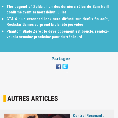
The Legend of Zelda : l'un des derniers rôles de Sam Neill
confirmé avant sa mort début juillet
GTA 6 : un extended look sera diffusé sur Netflix fin août,
Rockstar Games surprend la planète jeu vidéo
Phantom Blade Zero : le développement est bouclé, rendez-
vous la semaine prochaine pour du très lourd
Partagez
AUTRES ARTICLES
Control Resonant :