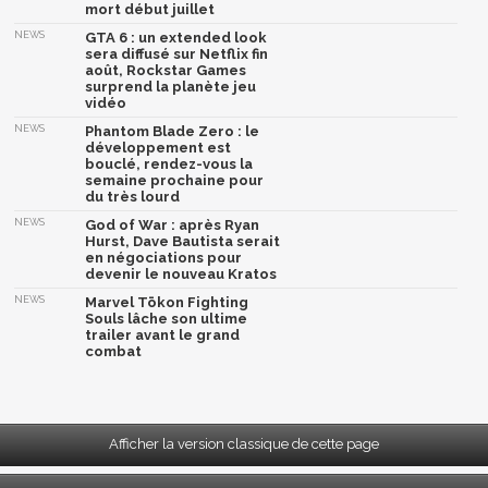
mort début juillet
NEWS
GTA 6 : un extended look
sera diffusé sur Netflix fin
août, Rockstar Games
surprend la planète jeu
vidéo
NEWS
Phantom Blade Zero : le
développement est
bouclé, rendez-vous la
semaine prochaine pour
du très lourd
NEWS
God of War : après Ryan
Hurst, Dave Bautista serait
en négociations pour
devenir le nouveau Kratos
NEWS
Marvel Tōkon Fighting
Souls lâche son ultime
trailer avant le grand
combat
Afficher la version classique de cette page